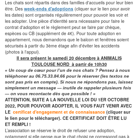
Les chats sont répartis dans des familles d'accueils pour leur bien
être. Des
week-ends d'adoptions
(cliquer sur le lien pour avoir
les dates) sont organisés régulièrement pour pouvoir les voir et
les adopter. Une pièce d'identité sera nécessaire pour faire le
contrat d'adoption et le règlement peut se faire par chèque,
espèces ou CB (supplément de 4€). Pour toute adoption en
appartement, nous demandons que le balcon et fenêtres soient
sécurisés à partir du 3ème étage afin d'éviter les accidents
(photos à l'appui).
Il sera présent le samedi 20 décembre à ANIMALIS
TOULOUSE NORD à partir de 10h30
« Un coup de cœur pour l’un de nos chats ? Pensez à nous
téléphoner
au
06.75.33.84.66
pour le réserver (les textos ne
sont pas pris en compte). Si nous ne répondons pas, laissez
simplement un message — inutile de rappeler plusieurs fois
— on vous recontacte dès que possible ! »
ATTENTION, SUITE A LA NOUVELLE LOI DU 1ER OCTOBRE
2022, POUR POUVOIR ADOPTER, IL VOUS FAUT VENIR AVEC
LE
certificat d'engagement et de connaissance
(cliquer sur
le lien pour le télécharger). CE CERTIFICAT DOIT ÊTRE LU
ET REMPLI !
L’association se réserve le droit de refuser une adoption,
notamment si elle pense que le chat choisi ne correspond pas à