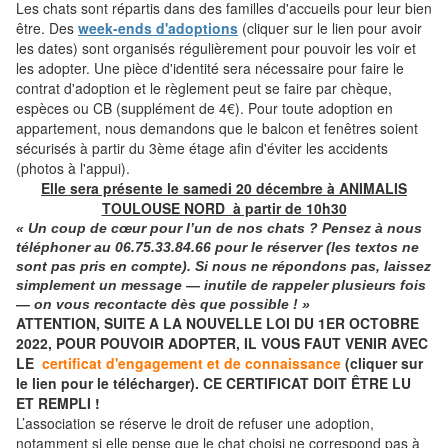
Les chats sont répartis dans des familles d'accueils pour leur bien
être. Des
week-ends d'adoptions
(cliquer sur le lien pour avoir
les dates) sont organisés régulièrement pour pouvoir les voir et
les adopter. Une pièce d'identité sera nécessaire pour faire le
contrat d'adoption et le règlement peut se faire par chèque,
espèces ou CB (supplément de 4€). Pour toute adoption en
appartement, nous demandons que le balcon et fenêtres soient
sécurisés à partir du 3ème étage afin d'éviter les accidents
(photos à l'appui).
Elle sera présente le samedi 20 décembre à ANIMALIS
TOULOUSE NORD à partir de 10h30
« Un coup de cœur pour l’un de nos chats ? Pensez à nous
téléphoner
au
06.75.33.84.66
pour le réserver (les textos ne
sont pas pris en compte). Si nous ne répondons pas, laissez
simplement un message — inutile de rappeler plusieurs fois
— on vous recontacte dès que possible ! »
ATTENTION, SUITE A LA NOUVELLE LOI DU 1ER OCTOBRE
2022, POUR POUVOIR ADOPTER, IL VOUS FAUT VENIR AVEC
LE
certificat d'engagement et de connaissance
(cliquer sur
le lien pour le télécharger). CE CERTIFICAT DOIT ÊTRE LU
ET REMPLI !
L’association se réserve le droit de refuser une adoption,
notamment si elle pense que le chat choisi ne correspond pas à