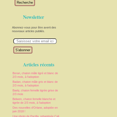
Recherche
Newsletter
Abonnez-vous pour être averti des
nouveaux articles publiés.
E
m
a
i
l
Articles récents
Boran, chaton mâle tigré et blanc de
2/3 mois, à l'adoption
Badan, chaton mâle gris et blanc de
2/3 mois, à l'adoption
Baely, chaton femelle tigrée grise de
2/3 mois
Belwen, chaton femelle blanche et
tigrée de 2/3 mois, à l'adoption
Des nouvelles d'Orlane, adoptée en
juin 2018 !
Une photo de Pacifia, rebaptisée Cali,