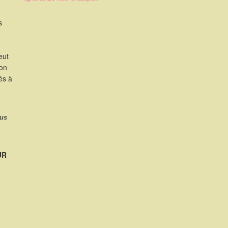
s
eut
ion
és à
ous
UR