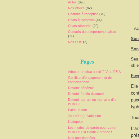
Actus
(876)
Nos étoiles
(82)
Chatons à l'adoption
(70)
Chats à l'adoption
(44)
Chats réservés
(29)
Az
Conseils du comportementaliste
(11)
Son 
Nos SOS
(3)
Son
Ses
Pages
ok e
Adopter un chat positif FIV ou FELV
Foy
Certificat d'engagement et de
connaissance
Elle
Devenir bénévole
cont
Devenir famille d'accueil
puce
Devenir parrain ou marraine d'un
loulou ?
typ
Faire un don
Journée(s) d'adoption
Tous
L'adoption
L'a
Les modes de garde pour votre
loulou sur la Haute Garonne !
pré
Nos coordonnées