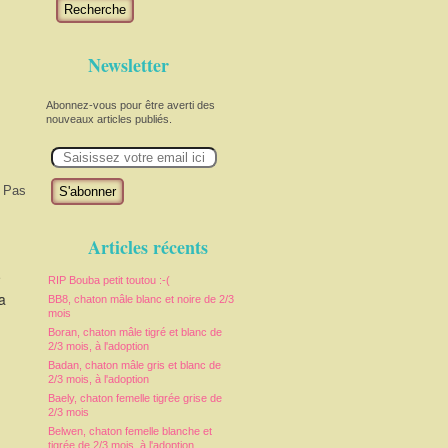
Recherche
Newsletter
Abonnez-vous pour être averti des
nouveaux articles publiés.
E
m
a
i
. Pas
l
Articles récents
e
RIP Bouba petit toutou :-(
a
BB8, chaton mâle blanc et noire de 2/3
mois
Boran, chaton mâle tigré et blanc de
2/3 mois, à l'adoption
Badan, chaton mâle gris et blanc de
2/3 mois, à l'adoption
Baely, chaton femelle tigrée grise de
2/3 mois
Belwen, chaton femelle blanche et
tigrée de 2/3 mois, à l'adoption