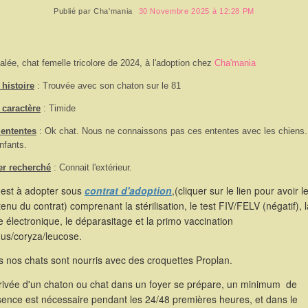
Publié par
Cha'mania
30 Novembre 2025 à 12:28 PM
alée, chat femelle tricolore de 2024, à l'adoption chez
Cha'mania
histoire
: Trouvée avec son chaton sur le 81
 caractère
:
Timide
 ententes
:
Ok chat. Nous ne connaissons pas ces ententes avec les chiens
nfants.
er recherché
: Connait l'extérieur.
 est à adopter sous
contrat d'adoption
,(cliquer sur le lien pour avoir l
enu du contrat) comprenant la stérilisation, le test FIV/FELV (négatif), l
 électronique, le déparasitage et la primo vaccination
hus/coryza/leucose.
 nos chats sont nourris avec des croquettes Proplan.
rrivée d'un chaton ou chat dans un foyer se prépare, un minimum de
sence est nécessaire pendant les 24/48 premières heures, et dans le