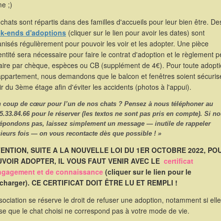
e ;)
chats sont répartis dans des familles d'accueils pour leur bien être. De
k-ends d'adoptions
(cliquer sur le lien pour avoir les dates) sont
nisés régulièrement pour pouvoir les voir et les adopter. Une pièce
entité sera nécessaire pour faire le contrat d'adoption et le règlement p
faire par chèque, espèces ou CB (supplément de 4€). Pour toute adopt
appartement, nous demandons que le balcon et fenêtres soient sécuris
ir du 3ème étage afin d'éviter les accidents (photos à l'appui).
n coup de cœur pour l’un de nos chats ? Pensez à nous
téléphoner
au
5.33.84.66
pour le réserver (les textos ne sont pas pris en compte). Si n
répondons pas, laissez simplement un message — inutile de rappeler
ieurs fois — on vous recontacte dès que possible ! »
ENTION, SUITE A LA NOUVELLE LOI DU 1ER OCTOBRE 2022, PO
VOIR ADOPTER, IL VOUS FAUT VENIR AVEC LE
certificat
ngagement et de connaissance
(cliquer sur le lien pour le
écharger). CE CERTIFICAT DOIT ÊTRE LU ET REMPLI !
sociation se réserve le droit de refuser une adoption, notamment si elle
se que le chat choisi ne correspond pas à votre mode de vie.