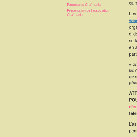
calm
Partenaires Cha'mania
Présentation de l'association
Les 
Cha'mania
wee
orga
d'id
se 
en 
part
« U
06.7
ne 
plus
ATT
POU
d'e
tél
L’as
pen