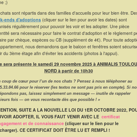
e ;)
chats sont répartis dans des familles d'accueils pour leur bien être. De
k-ends d'adoptions
(cliquer sur le lien pour avoir les dates) sont
nisés régulièrement pour pouvoir les voir et les adopter. Une pièce
entité sera nécessaire pour faire le contrat d'adoption et le règlement p
faire par chèque, espèces ou CB (supplément de 4€). Pour toute adopt
appartement, nous demandons que le balcon et fenêtres soient sécuris
ir du 3ème étage afin d'éviter les accidents (photos à l'appui).
le sera présente le samedi 29 novembre 2025 à ANIMALIS TOULO
NORD à partir de 10h30
n coup de cœur pour l’un de nos chats ? Pensez à nous
téléphoner
au
5.33.84.66
pour le réserver (les textos ne sont pas pris en compte). Si n
répondons pas, laissez simplement un message — inutile de rappeler
ieurs fois — on vous recontacte dès que possible ! »
ENTION, SUITE A LA NOUVELLE LOI DU 1ER OCTOBRE 2022, PO
VOIR ADOPTER, IL VOUS FAUT VENIR AVEC LE
certificat
ngagement et de connaissance
(cliquer sur le lien pour le
écharger). CE CERTIFICAT DOIT ÊTRE LU ET REMPLI !