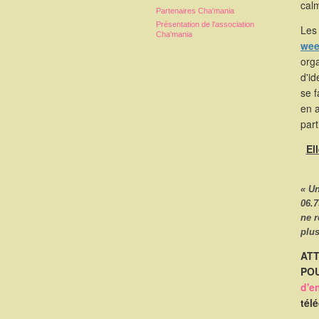
calm
Partenaires Cha'mania
Présentation de l'association
Les 
Cha'mania
wee
orga
d'id
se 
en 
part
El
« U
06.7
ne 
plus
ATT
POU
d'e
tél