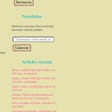
Recherche
Newsletter
Abonnez-vous pour être averti des
nouveaux articles publiés.
E
m
a
i
l
pour
Articles récents
Boran, chaton mâle tigré et blanc de
e
2/3 mois, à l'adoption
Badan, chaton mâle gris et blanc de
2/3 mois, à l'adoption
Baely, chaton femelle tigrée grise de
2/3 mois
Belwen, chaton femelle blanche et
tigrée de 2/3 mois, à l'adoption
Des nouvelles d'Orlane, adoptée en
juin 2018 !
Une photo de Pacifia, rebaptisée Cali,