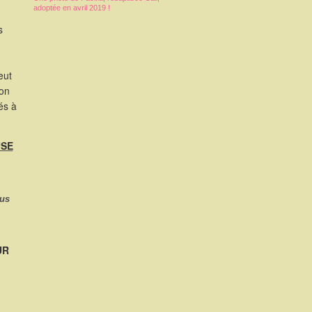
adoptée en avril 2019 !
s
eut
ion
és à
USE
ous
UR