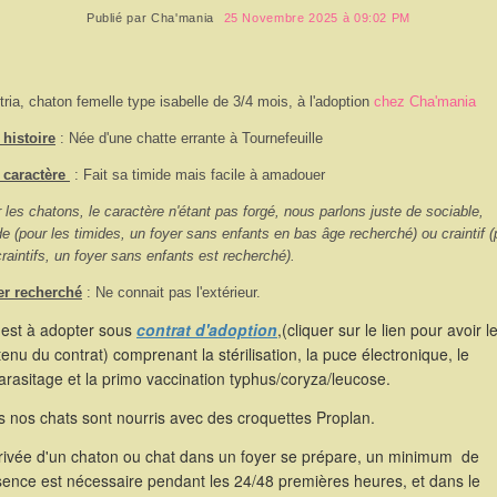
Publié par
Cha'mania
25 Novembre 2025 à 09:02 PM
tria, chaton femelle type isabelle de 3/4 mois, à l'adoption
chez Cha'mania
histoire
: Née d'une chatte errante à Tournefeuille
 caractère
:
Fait sa timide mais facile à amadouer
 les chatons, le caractère n'étant pas forgé, nous parlons juste de sociable,
de (pour les timides, un foyer sans enfants en bas âge recherché) ou craintif (
craintifs, un foyer sans enfants est recherché).
er recherché
: Ne connait pas l'extérieur.
 est à adopter sous
contrat d'adoption
,(cliquer sur le lien pour avoir l
enu du contrat) comprenant la stérilisation, la puce électronique, le
rasitage et la primo vaccination typhus/coryza/leucose.
 nos chats sont nourris avec des croquettes Proplan.
rrivée d'un chaton ou chat dans un foyer se prépare, un minimum de
sence est nécessaire pendant les 24/48 premières heures, et dans le