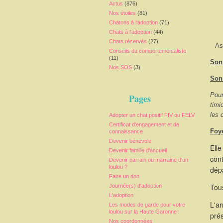
Actus
(876)
Nos étoiles
(81)
Chatons à l'adoption
(71)
Chats à l'adoption
(44)
Chats réservés
(27)
As
Conseils du comportementaliste
(11)
Son 
Nos SOS
(3)
Son
Pour
Pages
timi
les 
Adopter un chat positif FIV ou FELV
Certificat d'engagement et de
Foy
connaissance
Devenir bénévole
Elle
Devenir famille d'accueil
cont
Devenir parrain ou marraine d'un
loulou ?
dépa
Faire un don
Tous
Journée(s) d'adoption
L'adoption
L'a
Les modes de garde pour votre
loulou sur la Haute Garonne !
pré
Nos coordonnées