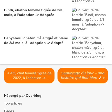
Bindi, chaton femelle tigrée de 2/3
mois, à l'adoption -> Adoptée
Babychou, chaton mâle tigré et blanc
de 2/3 mois, à l'adoption -> Adopté
< Aïti, chat femelle tigrée de
𝘚𝘢𝘶𝘷𝘦𝘵𝘢𝘨𝘦 𝘥𝘶 𝘫𝘰𝘶𝘳 – 𝘶𝘯𝘦
2022, à l'adoption ->
𝘩𝘪𝘴𝘵𝘰𝘪𝘳𝘦 𝘲𝘶𝘪 𝘧𝘪𝘯𝘪𝘵 𝘣𝘪𝘦𝘯 💕 >
adoptée
Hébergé par Overblog
Top articles
Pages