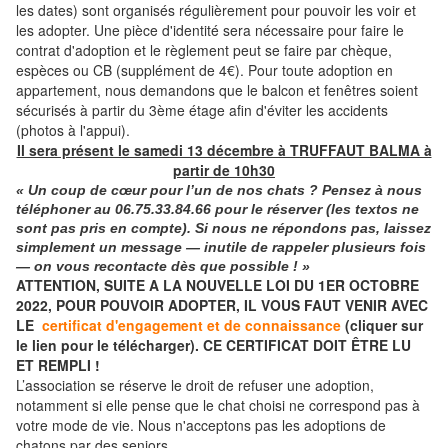
les dates) sont organisés régulièrement pour pouvoir les voir et
les adopter. Une pièce d'identité sera nécessaire pour faire le
contrat d'adoption et le règlement peut se faire par chèque,
espèces ou CB (supplément de 4€). Pour toute adoption en
appartement, nous demandons que le balcon et fenêtres soient
sécurisés à partir du 3ème étage afin d'éviter les accidents
(photos à l'appui).
Il sera présent le samedi 13 décembre à TRUFFAUT BALMA à
partir de 10h30
« Un coup de cœur pour l’un de nos chats ? Pensez à nous
téléphoner
au
06.75.33.84.66
pour le réserver (les textos ne
sont pas pris en compte). Si nous ne répondons pas, laissez
simplement un message — inutile de rappeler plusieurs fois
— on vous recontacte dès que possible ! »
ATTENTION, SUITE A LA NOUVELLE LOI DU 1ER OCTOBRE
2022, POUR POUVOIR ADOPTER, IL VOUS FAUT VENIR AVEC
LE
certificat d'engagement et de connaissance
(cliquer sur
le lien pour le télécharger). CE CERTIFICAT DOIT ÊTRE LU
ET REMPLI !
L’association se réserve le droit de refuser une adoption,
notamment si elle pense que le chat choisi ne correspond pas à
votre mode de vie. Nous n'acceptons pas les adoptions de
chatons par des seniors.