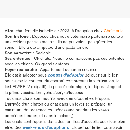
Aliza, chat femelle isabelle de 2023, à l'adoption chez
Cha'mania
Son histoire
: Déposée chez notre vétérinaire partenaire suite à
un accident par ses maitres. Ils ne pouvaient pas gérer les
soins... Elle a été amputée d'une patte arrière.
Son caractère
: Sociable
Ses ententes
:
Ok chats. Nous ne connaissons pas ces ententes
avec les chiens. Ok grands enfants.
Foyer recherché
: Appartement ou jardin sécurisé.
Elle est à adopter sous
contrat d'adoption
,(cliquer sur le lien
pour avoir le contenu du contrat) comprenant la stérilisation, le
test FIV/FELV (négatif), la puce électronique, le déparasitage et
la primo vaccination typhus/coryza/leucose.
Tous nos chats sont nourris avec des croquettes Proplan.
L'arrivée d'un chaton ou chat dans un foyer se prépare, un
minimum de présence est nécessaire pendant les 24/48
premières heures, et dans le calme ;)
Les chats sont répartis dans des familles d'accueils pour leur bien
être. Des
week-ends d'adoptions
(cliquer sur le lien pour avoir