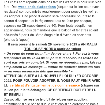
Les chats sont répartis dans des familles d'accueils pour leur bien
être. Des
week-ends d'adoptions
(cliquer sur le lien pour avoir
les dates) sont organisés régulièrement pour pouvoir les voir et
les adopter. Une pièce d'identité sera nécessaire pour faire le
contrat d'adoption et le règlement peut se faire par chèque,
espèces ou CB (supplément de 4€). Pour toute adoption en
appartement, nous demandons que le balcon et fenêtres soient
sécurisés à partir du 3ème étage afin d'éviter les accidents
(photos à l'appui).
Il sera présent le samedi 29 novembre 2025 à ANIMALIS
TOULOUSE NORD à partir de 10h30
« Un coup de cœur pour l’un de nos chats ? Pensez à nous
téléphoner
au
06.75.33.84.66
pour le réserver (les textos ne
sont pas pris en compte). Si nous ne répondons pas, laissez
simplement un message — inutile de rappeler plusieurs fois
— on vous recontacte dès que possible ! »
ATTENTION, SUITE A LA NOUVELLE LOI DU 1ER OCTOBRE
2022, POUR POUVOIR ADOPTER, IL VOUS FAUT VENIR AVEC
LE
certificat d'engagement et de connaissance
(cliquer sur
le lien pour le télécharger). CE CERTIFICAT DOIT ÊTRE LU
ET REMPLI !
L’association se réserve le droit de refuser une adoption,
notamment si elle pense que le chat choisi ne correspond pas à