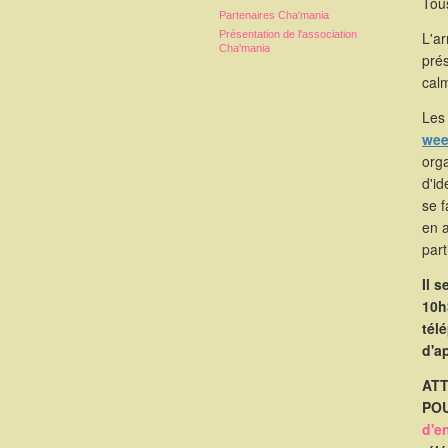
Tous
Partenaires Cha'mania
Présentation de l'association
L'a
Cha'mania
pré
calm
Les 
wee
orga
d'id
se 
en 
part
Il 
10h
tél
d'a
ATT
POU
d'e