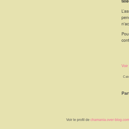
tél
L’as
pen
n'a
Pou
cont
Voir
Cat
Par
Voir le profil de
chamania.over-blog.co