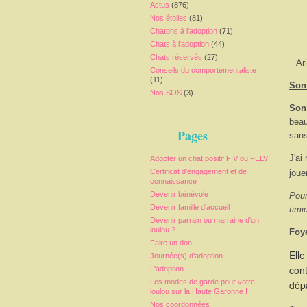
Actus
(876)
Nos étoiles
(81)
Chatons à l'adoption
(71)
Chats à l'adoption
(44)
Chats réservés
(27)
Ar
Conseils du comportementaliste
(11)
Son 
Nos SOS
(3)
Son
beau
Pages
sans
J'ai
Adopter un chat positif FIV ou FELV
Certificat d'engagement et de
joue
connaissance
Devenir bénévole
Pour
Devenir famille d'accueil
timi
Devenir parrain ou marraine d'un
loulou ?
Foy
Faire un don
Elle
Journée(s) d'adoption
cont
L'adoption
Les modes de garde pour votre
dépa
loulou sur la Haute Garonne !
Nos coordonnées