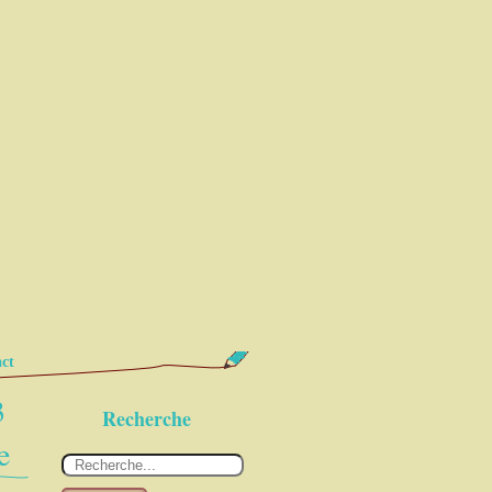
ct
3
Recherche
e