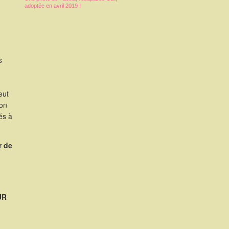
adoptée en avril 2019 !
s
eut
ion
és à
r de
UR