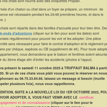
 nos chats sont nourris avec des croquettes Proplan.
rrivée d'un chaton ou chat dans un foyer se prépare, un minimum de
sence est nécessaire pendant les 24/48 premières heures, et dans le
e ;)
chats sont répartis dans des familles d'accueils pour leur bien être. De
k-ends d'adoptions
(cliquer sur le lien pour avoir les dates) sont
nisés régulièrement pour pouvoir les voir et les adopter. Une pièce
entité sera nécessaire pour faire le contrat d'adoption et le règlement p
faire par chèque, espèces ou CB (supplément de 4€). Pour toute adopt
appartement, nous demandons que le balcon et fenêtres soient sécuris
ir du 3ème étage afin d'éviter les accidents (photos à l'appui).
sera présent le samedi 11 octobre 2025 à TRUFFAUT BALMA à parti
30. Si un de ces chats vous plait vous pouvez le réserver en nous
éphonant au 06.75.33.84.66, laissez un message si besoin (inutile
ppeler plusieurs fois), nous vous rappellerons.
ENTION, SUITE A LA NOUVELLE LOI DU 1ER OCTOBRE 2022, PO
VOIR ADOPTER, IL VOUS FAUT VENIR AVEC LE
certificat
ngagement et de connaissance
(cliquer sur le lien pour le