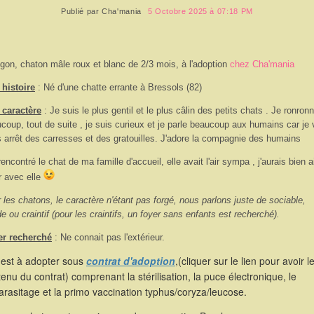
Publié par
Cha'mania
5 Octobre 2025 à 07:18 PM
igon, chaton mâle roux et blanc de 2/3 mois, à l'adoption
chez Cha'mania
histoire
: Né d'une chatte errante à Bressols (82)
 caractère
:
Je suis le plus gentil et le plus câlin des petits chats . Je ronron
coup, tout de suite , je suis curieux et je parle beaucoup aux humains car je
 arrêt des carresses et des gratouilles. J'adore la compagnie des humains
 rencontré le chat de ma famille d'accueil, elle avait l'air sympa , j'aurais bien 
r avec elle
 les chatons, le caractère n'étant pas forgé, nous parlons juste de sociable,
de ou craintif (pour les craintifs, un foyer sans enfants est recherché).
er recherché
: Ne connait pas l'extérieur.
 est à adopter sous
contrat d'adoption
,(cliquer sur le lien pour avoir l
enu du contrat) comprenant la stérilisation, la puce électronique, le
rasitage et la primo vaccination typhus/coryza/leucose.