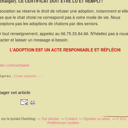
écharger). CE CERTIFICAT DOIT ÊTRE LU ET REMPLI !
sociation se réserve le droit de refuser une adoption, notamment si elle
se que le chat choisi ne correspond pas à votre mode de vie. Nous
cceptons pas les adoptions de chatons par des seniors.
r tout renseignement, appelez au 06.75.33.84.66. N'hésitez pas à nou
acter et laisser un message si besoin.
L'ADOPTION EST UN ACTE RESPONSABLE ET RÉFLÉCHI
 les commentaires
égories :
Chats adoptés
-
…
tager cet article
m
sur le portail Overblog
Top articles
Contact
Signaler un abus
C.G.U.
Préférences cookies