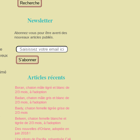
Recherche
Newsletter
Abonnez-vous pour être averti des
nouveaux articles publiés.
E
ne
m
a
 veux
i
l
aimé
Articles récents
Boran, chaton mâle tigré et blanc de
2/3 mois, à l'adoption
Badan, chaton mâle gris et blanc de
2/3 mois, à l'adoption
Baely, chaton femelle tigrée grise de
2/3 mois
e
Belwen, chaton femelle blanche et
tigrée de 2/3 mois, à l'adoption
Des nouvelles d'Orlane, adoptée en
juin 2018 !
Une photo de Pacifia, rebaptisée Cali,