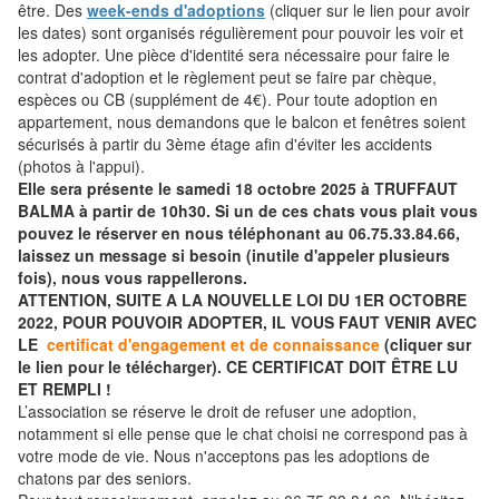
être. Des
week-ends d'adoptions
(cliquer sur le lien pour avoir
les dates) sont organisés régulièrement pour pouvoir les voir et
les adopter. Une pièce d'identité sera nécessaire pour faire le
contrat d'adoption et le règlement peut se faire par chèque,
espèces ou CB (supplément de 4€). Pour toute adoption en
appartement, nous demandons que le balcon et fenêtres soient
sécurisés à partir du 3ème étage afin d'éviter les accidents
(photos à l'appui).
Elle sera présente le samedi 18 octobre 2025 à TRUFFAUT
BALMA à partir de 10h30. Si un de ces chats vous plait vous
pouvez le réserver en nous téléphonant au 06.75.33.84.66,
laissez un message si besoin (inutile d'appeler plusieurs
fois), nous vous rappellerons.
ATTENTION, SUITE A LA NOUVELLE LOI DU 1ER OCTOBRE
2022, POUR POUVOIR ADOPTER, IL VOUS FAUT VENIR AVEC
LE
certificat d'engagement et de connaissance
(cliquer sur
le lien pour le télécharger). CE CERTIFICAT DOIT ÊTRE LU
ET REMPLI !
L’association se réserve le droit de refuser une adoption,
notamment si elle pense que le chat choisi ne correspond pas à
votre mode de vie. Nous n'acceptons pas les adoptions de
chatons par des seniors.