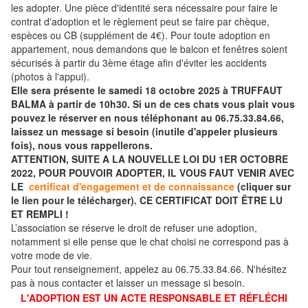
les adopter. Une pièce d'identité sera nécessaire pour faire le
contrat d'adoption et le règlement peut se faire par chèque,
espèces ou CB (supplément de 4€). Pour toute adoption en
appartement, nous demandons que le balcon et fenêtres soient
sécurisés à partir du 3ème étage afin d'éviter les accidents
(photos à l'appui).
Elle sera présente le samedi 18 octobre 2025 à TRUFFAUT
BALMA à partir de 10h30. Si un de ces chats vous plait vous
pouvez le réserver en nous téléphonant au 06.75.33.84.66,
laissez un message si besoin (inutile d'appeler plusieurs
fois), nous vous rappellerons.
ATTENTION, SUITE A LA NOUVELLE LOI DU 1ER OCTOBRE
2022, POUR POUVOIR ADOPTER, IL VOUS FAUT VENIR AVEC
LE
certificat d'engagement et de connaissance
(cliquer sur
le lien pour le télécharger). CE CERTIFICAT DOIT ÊTRE LU
ET REMPLI !
L’association se réserve le droit de refuser une adoption,
notamment si elle pense que le chat choisi ne correspond pas à
votre mode de vie.
Pour tout renseignement, appelez au 06.75.33.84.66. N'hésitez
pas à nous contacter et laisser un message si besoin.
L'ADOPTION EST UN ACTE RESPONSABLE ET RÉFLÉCHI