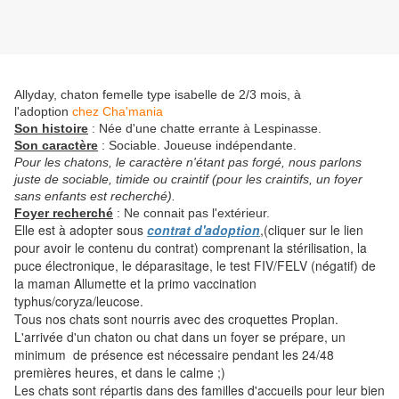
Allyday, chaton femelle type isabelle de 2/3 mois, à
l'adoption
chez Cha'mania
Son histoire
: Née d'une chatte errante à Lespinasse.
Son caractère
: Sociable.
Joueuse indépendante.
Pour les chatons, le caractère n'étant pas forgé, nous parlons
juste de sociable, timide ou craintif (pour les craintifs, un foyer
sans enfants est recherché).
Foyer recherché
: Ne connait pas l'extérieur.
Elle est à adopter sous
contrat d'adoption
,(cliquer sur le lien
pour avoir le contenu du contrat) comprenant la stérilisation, la
puce électronique, le déparasitage, le test FIV/FELV (négatif) de
la maman Allumette et la primo vaccination
typhus/coryza/leucose.
Tous nos chats sont nourris avec des croquettes Proplan.
L'arrivée d'un chaton ou chat dans un foyer se prépare, un
minimum de présence est nécessaire pendant les 24/48
premières heures, et dans le calme ;)
Les chats sont répartis dans des familles d'accueils pour leur bien