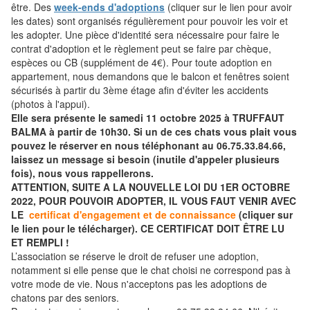
être. Des
week-ends d'adoptions
(cliquer sur le lien pour avoir
les dates) sont organisés régulièrement pour pouvoir les voir et
les adopter. Une pièce d'identité sera nécessaire pour faire le
contrat d'adoption et le règlement peut se faire par chèque,
espèces ou CB (supplément de 4€). Pour toute adoption en
appartement, nous demandons que le balcon et fenêtres soient
sécurisés à partir du 3ème étage afin d'éviter les accidents
(photos à l'appui).
Elle sera présente le samedi 11 octobre 2025 à TRUFFAUT
BALMA à partir de 10h30. Si un de ces chats vous plait vous
pouvez le réserver en nous téléphonant au 06.75.33.84.66,
laissez un message si besoin (inutile d'appeler plusieurs
fois), nous vous rappellerons.
ATTENTION, SUITE A LA NOUVELLE LOI DU 1ER OCTOBRE
2022, POUR POUVOIR ADOPTER, IL VOUS FAUT VENIR AVEC
LE
certificat d'engagement et de connaissance
(cliquer sur
le lien pour le télécharger). CE CERTIFICAT DOIT ÊTRE LU
ET REMPLI !
L’association se réserve le droit de refuser une adoption,
notamment si elle pense que le chat choisi ne correspond pas à
votre mode de vie. Nous n'acceptons pas les adoptions de
chatons par des seniors.