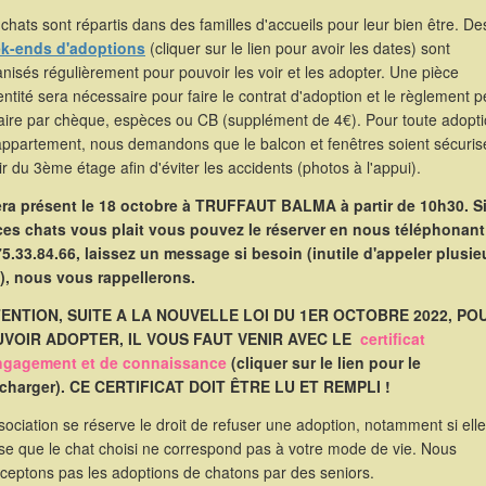
chats sont répartis dans des familles d'accueils pour leur bien être. De
k-ends d'adoptions
(cliquer sur le lien pour avoir les dates) sont
nisés régulièrement pour pouvoir les voir et les adopter. Une pièce
entité sera nécessaire pour faire le contrat d'adoption et le règlement p
faire par chèque, espèces ou CB (supplément de 4€). Pour toute adopt
appartement, nous demandons que le balcon et fenêtres soient sécuris
ir du 3ème étage afin d'éviter les accidents (photos à l'appui).
sera présent le 18 octobre à TRUFFAUT BALMA à partir de 10h30. S
ces chats vous plait vous pouvez le réserver en nous téléphonant
75.33.84.66, laissez un message si besoin (inutile d'appeler plusie
s), nous vous rappellerons.
ENTION, SUITE A LA NOUVELLE LOI DU 1ER OCTOBRE 2022, PO
VOIR ADOPTER, IL VOUS FAUT VENIR AVEC LE
certificat
ngagement et de connaissance
(cliquer sur le lien pour le
écharger). CE CERTIFICAT DOIT ÊTRE LU ET REMPLI !
sociation se réserve le droit de refuser une adoption, notamment si elle
se que le chat choisi ne correspond pas à votre mode de vie. Nous
cceptons pas les adoptions de chatons par des seniors.