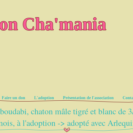
ion Cha'mania
Faire un don
L'adoption
Présentation de l'association
Conta
boudabi, chaton mâle tigré et blanc de 3
ois, à l'adoption -> adopté avec Arlequ