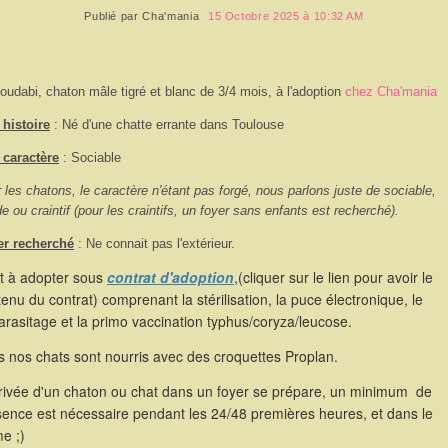
Publié par
Cha'mania
15 Octobre 2025 à 10:32 AM
oudabi, chaton mâle tigré et blanc de 3/4 mois, à l'adoption
chez Cha'mania
histoire
: Né d'une chatte errante dans Toulouse
 caractère
: Sociable
 les chatons, le caractère n'étant pas forgé, nous parlons juste de sociable,
de ou craintif (pour les craintifs, un foyer sans enfants est recherché).
er recherché
: Ne connait pas l'extérieur.
st à adopter sous
contrat d'adoption
,(cliquer sur le lien pour avoir le
enu du contrat) comprenant la stérilisation, la puce électronique, le
rasitage et la primo vaccination typhus/coryza/leucose.
 nos chats sont nourris avec des croquettes Proplan.
rrivée d'un chaton ou chat dans un foyer se prépare, un minimum de
sence est nécessaire pendant les 24/48 premières heures, et dans le
e ;)