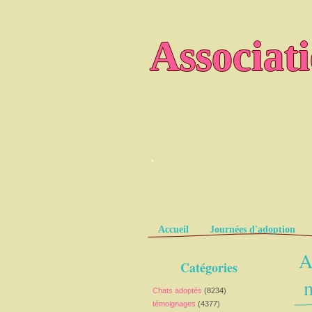
Associat
.
Pages
Accueil
Journées d'adoption
A
Catégories
m
Chats adoptés
(8234)
témoignages
(4377)