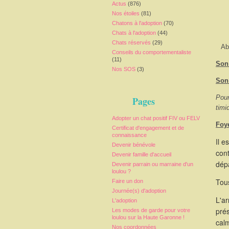
Actus
(876)
Nos étoiles
(81)
Chatons à l'adoption
(70)
Chats à l'adoption
(44)
Chats réservés
(29)
Ab
Conseils du comportementaliste
(11)
Son 
Nos SOS
(3)
Son
Pour
Pages
timi
Adopter un chat positif FIV ou FELV
Foy
Certificat d'engagement et de
connaissance
Il e
Devenir bénévole
cont
Devenir famille d'accueil
dépa
Devenir parrain ou marraine d'un
loulou ?
Tous
Faire un don
Journée(s) d'adoption
L'a
L'adoption
pré
Les modes de garde pour votre
loulou sur la Haute Garonne !
calm
Nos coordonnées