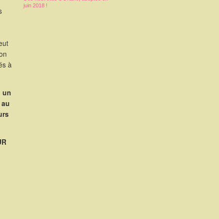
juin 2018 !
s
eut
ion
és à
i un
 au
urs
UR