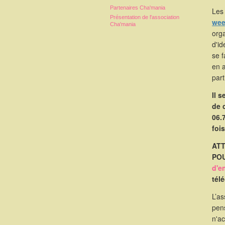
Partenaires Cha'mania
Les 
Présentation de l'association
wee
Cha'mania
orga
d'id
se 
en 
part
Il 
de 
06.
foi
ATT
POU
d'e
tél
L’as
pen
n'a