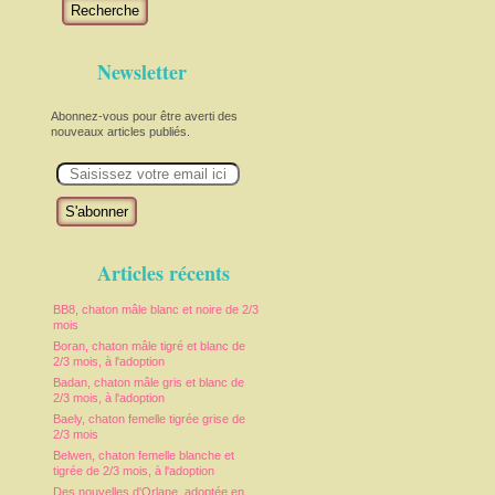
Recherche
Newsletter
Abonnez-vous pour être averti des
nouveaux articles publiés.
E
m
a
i
l
Articles récents
BB8, chaton mâle blanc et noire de 2/3
mois
Boran, chaton mâle tigré et blanc de
2/3 mois, à l'adoption
Badan, chaton mâle gris et blanc de
2/3 mois, à l'adoption
Baely, chaton femelle tigrée grise de
2/3 mois
Belwen, chaton femelle blanche et
tigrée de 2/3 mois, à l'adoption
Des nouvelles d'Orlane, adoptée en