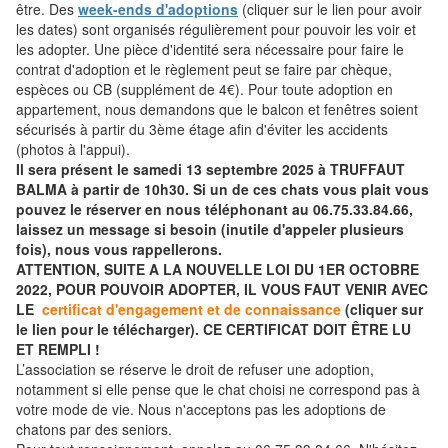
être. Des
week-ends d'adoptions
(cliquer sur le lien pour avoir
les dates) sont organisés régulièrement pour pouvoir les voir et
les adopter. Une pièce d'identité sera nécessaire pour faire le
contrat d'adoption et le règlement peut se faire par chèque,
espèces ou CB (supplément de 4€). Pour toute adoption en
appartement, nous demandons que le balcon et fenêtres soient
sécurisés à partir du 3ème étage afin d'éviter les accidents
(photos à l'appui).
Il sera présent le samedi 13 septembre 2025 à TRUFFAUT
BALMA à partir de 10h30. Si un de ces chats vous plait vous
pouvez le réserver en nous téléphonant au 06.75.33.84.66,
laissez un message si besoin (inutile d'appeler plusieurs
fois), nous vous rappellerons.
ATTENTION, SUITE A LA NOUVELLE LOI DU 1ER OCTOBRE
2022, POUR POUVOIR ADOPTER, IL VOUS FAUT VENIR AVEC
LE
certificat d'engagement et de connaissance
(cliquer sur
le lien pour le télécharger). CE CERTIFICAT DOIT ÊTRE LU
ET REMPLI !
L’association se réserve le droit de refuser une adoption,
notamment si elle pense que le chat choisi ne correspond pas à
votre mode de vie. Nous n'acceptons pas les adoptions de
chatons par des seniors.