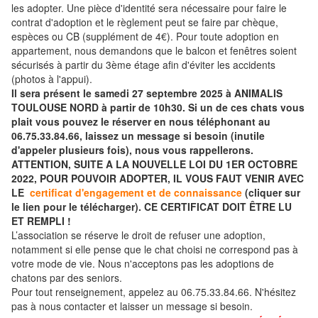
les adopter. Une pièce d'identité sera nécessaire pour faire le
contrat d'adoption et le règlement peut se faire par chèque,
espèces ou CB (supplément de 4€). Pour toute adoption en
appartement, nous demandons que le balcon et fenêtres soient
sécurisés à partir du 3ème étage afin d'éviter les accidents
(photos à l'appui).
Il sera présent le samedi 27 septembre 2025 à ANIMALIS
TOULOUSE NORD à partir de 10h30. Si un de ces chats vous
plait vous pouvez le réserver en nous téléphonant au
06.75.33.84.66, laissez un message si besoin (inutile
d'appeler plusieurs fois), nous vous rappellerons.
ATTENTION, SUITE A LA NOUVELLE LOI DU 1ER OCTOBRE
2022, POUR POUVOIR ADOPTER, IL VOUS FAUT VENIR AVEC
LE
certificat d'engagement et de connaissance
(cliquer sur
le lien pour le télécharger). CE CERTIFICAT DOIT ÊTRE LU
ET REMPLI !
L’association se réserve le droit de refuser une adoption,
notamment si elle pense que le chat choisi ne correspond pas à
votre mode de vie. Nous n'acceptons pas les adoptions de
chatons par des seniors.
Pour tout renseignement, appelez au 06.75.33.84.66. N'hésitez
pas à nous contacter et laisser un message si besoin.