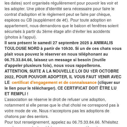
les dates) sont organisés régulièrement pour pouvoir les voir et
les adopter. Une pièce d'identité sera nécessaire pour faire le
contrat d'adoption et le règlement peut se faire par chèque,
espèces ou CB (supplément de 4€). Pour toute adoption en
appartement, nous demandons que le balcon et fenêtres soient
sécurisés à partir du 3ème étage afin d'éviter les accidents
(photos à l'appui).
Il sera présent le samedi 27 septembre 2025 à ANIMALIS
TOULOUSE NORD à partir de 10h30. Si un de ces chats vous
plait vous pouvez le réserver en nous téléphonant au
06.75.33.84.66, laissez un message si besoin (inutile
d'appeler plusieurs fois), nous vous rappellerons.
ATTENTION, SUITE A LA NOUVELLE LOI DU 1ER OCTOBRE
2022, POUR POUVOIR ADOPTER, IL VOUS FAUT VENIR AVEC
LE
certificat d'engagement et de connaissance
(cliquer sur
le lien pour le télécharger). CE CERTIFICAT DOIT ÊTRE LU
ET REMPLI !
L’association se réserve le droit de refuser une adoption,
notamment si elle pense que le chat choisi ne correspond pas à
votre mode de vie. Nous n'acceptons pas les adoptions de
chatons par des seniors.
Pour tout renseignement, appelez au 06.75.33.84.66. N'hésitez