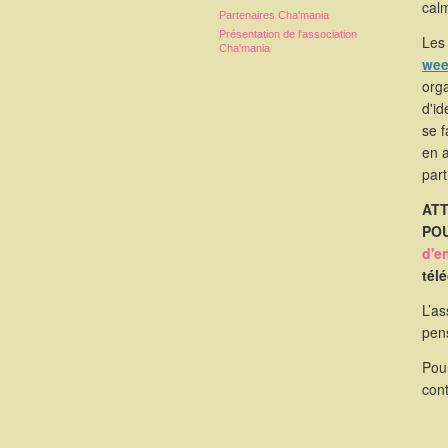
calm
Partenaires Cha'mania
Présentation de l'association
Les 
Cha'mania
wee
orga
d'id
se 
en 
part
ATT
POU
d'e
tél
L’as
pen
Pou
cont