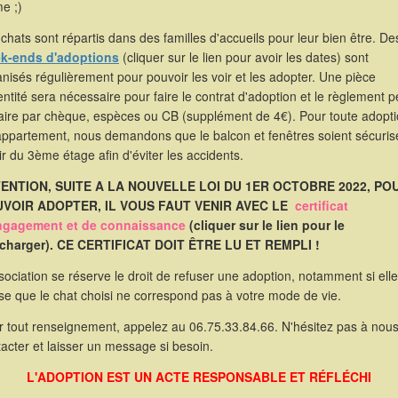
e ;)
chats sont répartis dans des familles d'accueils pour leur bien être. De
k-ends d'adoptions
(cliquer sur le lien pour avoir les dates) sont
nisés régulièrement pour pouvoir les voir et les adopter. Une pièce
entité sera nécessaire pour faire le contrat d'adoption et le règlement p
faire par chèque, espèces ou CB (supplément de 4€). Pour toute adopt
appartement, nous demandons que le balcon et fenêtres soient sécuris
ir du 3ème étage afin d'éviter les accidents.
ENTION, SUITE A LA NOUVELLE LOI DU 1ER OCTOBRE 2022, PO
VOIR ADOPTER, IL VOUS FAUT VENIR AVEC LE
certificat
ngagement et de connaissance
(cliquer sur le lien pour le
écharger). CE CERTIFICAT DOIT ÊTRE LU ET REMPLI !
sociation se réserve le droit de refuser une adoption, notamment si elle
se que le chat choisi ne correspond pas à votre mode de vie.
r tout renseignement, appelez au 06.75.33.84.66. N'hésitez pas à nou
acter et laisser un message si besoin.
L'ADOPTION EST UN ACTE RESPONSABLE ET RÉFLÉCHI