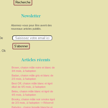
Recherche
Newsletter
Abonnez-vous pour être averti des
nouveaux articles publiés.
E
 De
m
a
i
l
. Ok
Articles récents
Brown, chaton mâle noire et blanc de
3/4 mois, à l'adoption
Badan, chaton mâle gris et blanc de
2/3 mois, à l'adoption
Best Off, chaton mâle blanc et tigré
dilué de 4/5 mois, à l'adoption
Belou, chaton mâle blanc et tigré de
4/5 mois, à l'adoption
Brooky, chaton mâle noir smoke tigré
de 2/3 mois, à l'adoption -> Réservé
Babyliss, chaton femelle blanche et