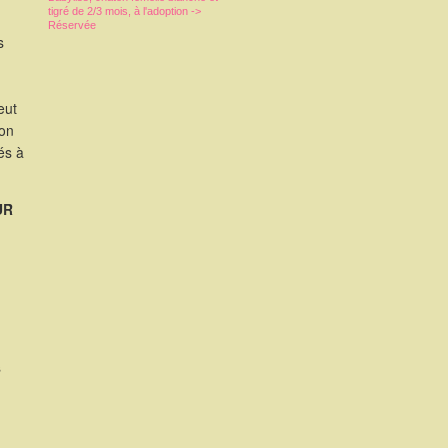
tigré de 2/3 mois, à l'adoption ->
Réservée
s
eut
ion
és à
UR
s