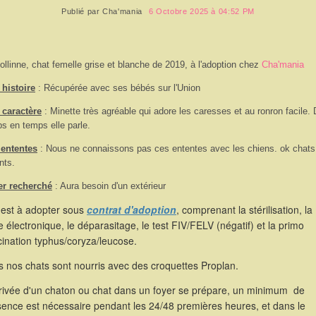
Publié par
Cha'mania
6 Octobre 2025 à 04:52 PM
ollinne, chat femelle grise et blanche de 2019, à l'adoption chez
Cha'mania
histoire
: Récupérée avec ses bébés sur l'Union
 caractère
:
Minette très agréable qui adore les caresses et au ronron facile.
s en temps elle parle.
 ententes
: Nous ne connaissons pas ces ententes avec les chiens. ok chats
nts.
er recherché
: Aura besoin d'un extérieur
 est à adopter sous
contrat d'adoption
, comprenant la stérilisation, la
 électronique, le déparasitage, le test FIV/FELV (négatif) et la primo
ination typhus/coryza/leucose.
 nos chats sont nourris avec des croquettes Proplan.
rrivée d'un chaton ou chat dans un foyer se prépare, un minimum de
sence est nécessaire pendant les 24/48 premières heures, et dans le