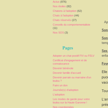
Actus
(876)
Nos étoiles
(82)
Chatons à l'adoption
(62)
Chats à l'adoption
(44)
Chats réservés
(27)
Ap
Conseils du comportementaliste
(11)
Son 
Nos SOS
(3)
Son
temp
Pages
Ses
enfa
Adopter un chat positif FIV ou FELV
Certificat d'engagement et de
Foy
connaissance
Devenir bénévole
Elle
Devenir famille d'accueil
puce
Devenir parrain ou marraine d'un
loulou ?
vacc
Faire un don
Tous
Journée(s) d'adoption
L'adoption
L'a
Les modes de garde pour votre
loulou sur la Haute Garonne !
pré
Nos coordonnées