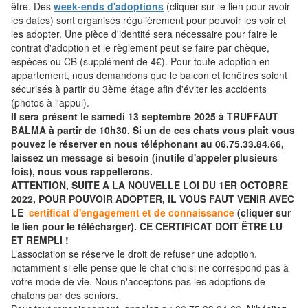
être. Des
week-ends d'adoptions
(cliquer sur le lien pour avoir
les dates) sont organisés régulièrement pour pouvoir les voir et
les adopter. Une pièce d'identité sera nécessaire pour faire le
contrat d'adoption et le règlement peut se faire par chèque,
espèces ou CB (supplément de 4€). Pour toute adoption en
appartement, nous demandons que le balcon et fenêtres soient
sécurisés à partir du 3ème étage afin d'éviter les accidents
(photos à l'appui).
Il sera présent le samedi 13 septembre 2025 à TRUFFAUT
BALMA à partir de 10h30. Si un de ces chats vous plait vous
pouvez le réserver en nous téléphonant au 06.75.33.84.66,
laissez un message si besoin (inutile d'appeler plusieurs
fois), nous vous rappellerons.
ATTENTION, SUITE A LA NOUVELLE LOI DU 1ER OCTOBRE
2022, POUR POUVOIR ADOPTER, IL VOUS FAUT VENIR AVEC
LE
certificat d'engagement et de connaissance
(cliquer sur
le lien pour le télécharger). CE CERTIFICAT DOIT ÊTRE LU
ET REMPLI !
L’association se réserve le droit de refuser une adoption,
notamment si elle pense que le chat choisi ne correspond pas à
votre mode de vie. Nous n'acceptons pas les adoptions de
chatons par des seniors.