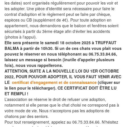
les dates) sont organisés régulièrement pour pouvoir les voir et
les adopter. Une pièce d'identité sera nécessaire pour faire le
contrat d'adoption et le règlement peut se faire par chèque,
espèces ou CB (supplément de 4€). Pour toute adoption en
appartement, nous demandons que le balcon et fenêtres soient
sécurisés à partir du 3ème étage afin d'éviter les accidents
(photos à l'appui).
Elle sera présente le samedi 18 octobre 2025 à TRUFFAUT
BALMA à partir de 10h30. Si un de ces chats vous plait vous
pouvez le réserver en nous téléphonant au 06.75.33.84.66,
laissez un message si besoin (inutile d'appeler plusieurs
fois), nous vous rappellerons.
ATTENTION, SUITE A LA NOUVELLE LOI DU 1ER OCTOBRE
2022, POUR POUVOIR ADOPTER, IL VOUS FAUT VENIR AVEC
LE
certificat d'engagement et de connaissance
(cliquer sur
le lien pour le télécharger). CE CERTIFICAT DOIT ÊTRE LU
ET REMPLI !
L’association se réserve le droit de refuser une adoption,
notamment si elle pense que le chat choisi ne correspond pas à
votre mode de vie. Nous n'acceptons pas les adoptions de
chatons par des seniors.
Pour tout renseignement, appelez au 06.75.33.84.66. N'hésitez