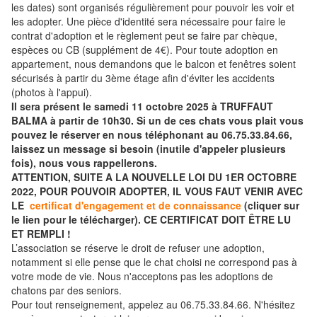
les dates) sont organisés régulièrement pour pouvoir les voir et
les adopter. Une pièce d'identité sera nécessaire pour faire le
contrat d'adoption et le règlement peut se faire par chèque,
espèces ou CB (supplément de 4€). Pour toute adoption en
appartement, nous demandons que le balcon et fenêtres soient
sécurisés à partir du 3ème étage afin d'éviter les accidents
(photos à l'appui).
Il sera présent le samedi 11 octobre 2025 à TRUFFAUT
BALMA à partir de 10h30. Si un de ces chats vous plait vous
pouvez le réserver en nous téléphonant au 06.75.33.84.66,
laissez un message si besoin (inutile d'appeler plusieurs
fois), nous vous rappellerons.
ATTENTION, SUITE A LA NOUVELLE LOI DU 1ER OCTOBRE
2022, POUR POUVOIR ADOPTER, IL VOUS FAUT VENIR AVEC
LE
certificat d'engagement et de connaissance
(cliquer sur
le lien pour le télécharger). CE CERTIFICAT DOIT ÊTRE LU
ET REMPLI !
L’association se réserve le droit de refuser une adoption,
notamment si elle pense que le chat choisi ne correspond pas à
votre mode de vie. Nous n'acceptons pas les adoptions de
chatons par des seniors.
Pour tout renseignement, appelez au 06.75.33.84.66. N'hésitez