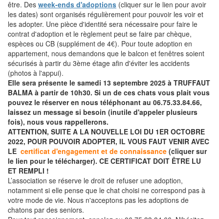
être. Des
week-ends d'adoptions
(cliquer sur le lien pour avoir
les dates) sont organisés régulièrement pour pouvoir les voir et
les adopter. Une pièce d'identité sera nécessaire pour faire le
contrat d'adoption et le règlement peut se faire par chèque,
espèces ou CB (supplément de 4€). Pour toute adoption en
appartement, nous demandons que le balcon et fenêtres soient
sécurisés à partir du 3ème étage afin d'éviter les accidents
(photos à l'appui).
Elle sera présente le samedi 13 septembre 2025 à TRUFFAUT
BALMA à partir de 10h30. Si un de ces chats vous plait vous
pouvez le réserver en nous téléphonant au 06.75.33.84.66,
laissez un message si besoin (inutile d'appeler plusieurs
fois), nous vous rappellerons.
ATTENTION, SUITE A LA NOUVELLE LOI DU 1ER OCTOBRE
2022, POUR POUVOIR ADOPTER, IL VOUS FAUT VENIR AVEC
LE
certificat d'engagement et de connaissance
(cliquer sur
le lien pour le télécharger). CE CERTIFICAT DOIT ÊTRE LU
ET REMPLI !
L’association se réserve le droit de refuser une adoption,
notamment si elle pense que le chat choisi ne correspond pas à
votre mode de vie. Nous n'acceptons pas les adoptions de
chatons par des seniors.