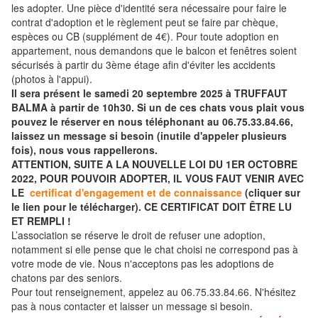
les adopter. Une pièce d'identité sera nécessaire pour faire le
contrat d'adoption et le règlement peut se faire par chèque,
espèces ou CB (supplément de 4€). Pour toute adoption en
appartement, nous demandons que le balcon et fenêtres soient
sécurisés à partir du 3ème étage afin d'éviter les accidents
(photos à l'appui).
Il sera présent le samedi 20 septembre 2025 à TRUFFAUT
BALMA à partir de 10h30. Si un de ces chats vous plait vous
pouvez le réserver en nous téléphonant au 06.75.33.84.66,
laissez un message si besoin (inutile d'appeler plusieurs
fois), nous vous rappellerons.
ATTENTION, SUITE A LA NOUVELLE LOI DU 1ER OCTOBRE
2022, POUR POUVOIR ADOPTER, IL VOUS FAUT VENIR AVEC
LE
certificat d'engagement et de connaissance
(cliquer sur
le lien pour le télécharger). CE CERTIFICAT DOIT ÊTRE LU
ET REMPLI !
L’association se réserve le droit de refuser une adoption,
notamment si elle pense que le chat choisi ne correspond pas à
votre mode de vie. Nous n'acceptons pas les adoptions de
chatons par des seniors.
Pour tout renseignement, appelez au 06.75.33.84.66. N'hésitez
pas à nous contacter et laisser un message si besoin.