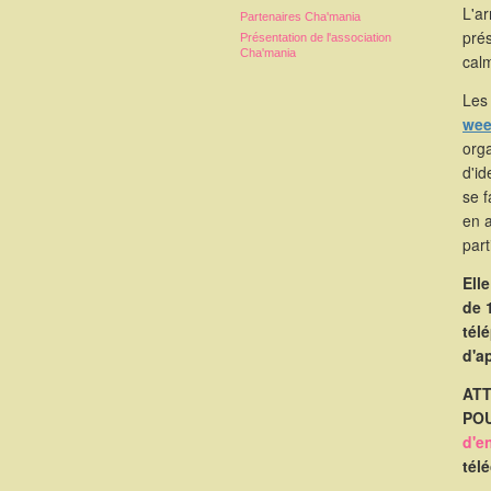
L'a
Partenaires Cha'mania
pré
Présentation de l'association
Cha'mania
calm
Les 
wee
orga
d'id
se 
en 
part
Ell
de 
tél
d'a
ATT
POU
d'e
tél