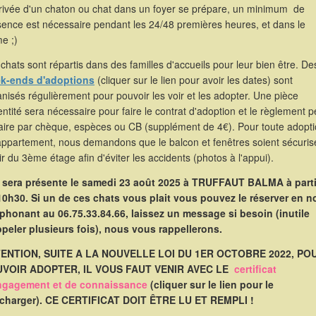
rrivée d'un chaton ou chat dans un foyer se prépare, un minimum de
sence est nécessaire pendant les 24/48 premières heures, et dans le
e ;)
chats sont répartis dans des familles d'accueils pour leur bien être. De
k-ends d'adoptions
(cliquer sur le lien pour avoir les dates) sont
nisés régulièrement pour pouvoir les voir et les adopter. Une pièce
entité sera nécessaire pour faire le contrat d'adoption et le règlement p
faire par chèque, espèces ou CB (supplément de 4€). Pour toute adopt
appartement, nous demandons que le balcon et fenêtres soient sécuris
ir du 3ème étage afin d'éviter les accidents (photos à l'appui).
e sera présente le samedi 23 août 2025 à TRUFFAUT BALMA à parti
10h30. Si un de ces chats vous plait vous pouvez le réserver en 
éphonant au 06.75.33.84.66, laissez un message si besoin (inutile
ppeler plusieurs fois), nous vous rappellerons.
ENTION, SUITE A LA NOUVELLE LOI DU 1ER OCTOBRE 2022, PO
VOIR ADOPTER, IL VOUS FAUT VENIR AVEC LE
certificat
ngagement et de connaissance
(cliquer sur le lien pour le
écharger). CE CERTIFICAT DOIT ÊTRE LU ET REMPLI !