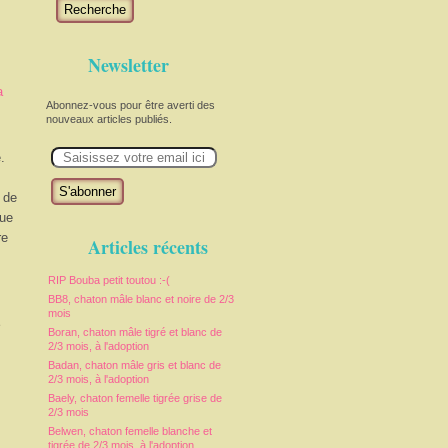
Recherche
Newsletter
a
Abonnez-vous pour être averti des
nouveaux articles publiés.
E
.
m
a
i
 de
l
que
re
Articles récents
RIP Bouba petit toutou :-(
BB8, chaton mâle blanc et noire de 2/3
mois
e
Boran, chaton mâle tigré et blanc de
2/3 mois, à l'adoption
Badan, chaton mâle gris et blanc de
2/3 mois, à l'adoption
Baely, chaton femelle tigrée grise de
2/3 mois
Belwen, chaton femelle blanche et
tigrée de 2/3 mois, à l'adoption