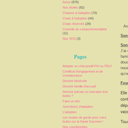
Actus
(876)
Nos étoiles
(82)
Chatons à l'adoption
(70)
Chats à l'adoption
(44)
Chats réservés
(29)
Ar
Conseils du comportementaliste
(11)
Son 
Nos SOS
(3)
Son
J’ai
Pages
fami
douc
Adopter un chat positif FIV ou FELV
nous
Certificat d'engagement et de
qu’o
connaissance
Devenir bénévole
Foy
Devenir famille d'accueil
Elle
Devenir parrain ou marraine d'un
loulou ?
cont
Faire un don
dépa
Journée(s) d'adoption
vacc
L'adoption
Les modes de garde pour votre
Tous
loulou sur la Haute Garonne !
Nos coordonnées