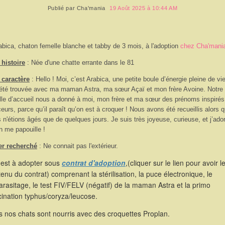
Publié par
Cha'mania
19 Août 2025 à 10:44 AM
abica, chaton femelle blanche et tabby de 3 mois, à l'adoption
chez Cha'mani
histoire
: Née d'une chatte errante dans le 81
 caractère
:
Hello ! Moi, c’est Arabica, une petite boule d’énergie pleine de vie
 été trouvée avec ma maman Astra, ma sœur Açaï et mon frère Avoine. Notre
lle d’accueil nous a donné à moi, mon frère et ma sœur des prénoms inspirés
eurs, parce qu’il paraît qu’on est à croquer ! Nous avons été recueillis alors 
 n'étions âgés que de quelques jours. Je suis très joyeuse, curieuse, et j’ado
n me papouille !
er recherché
: Ne connait pas l'extérieur.
 est à adopter sous
contrat d'adoption
,(cliquer sur le lien pour avoir l
enu du contrat) comprenant la stérilisation, la puce électronique, le
rasitage, le test FIV/FELV (négatif) de la maman Astra et la primo
ination typhus/coryza/leucose.
 nos chats sont nourris avec des croquettes Proplan.