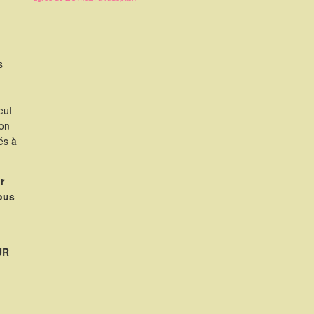
s
eut
ion
és à
r
nous
UR