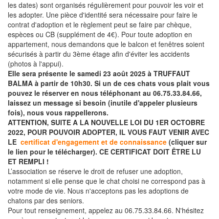
les dates) sont organisés régulièrement pour pouvoir les voir et
les adopter. Une pièce d'identité sera nécessaire pour faire le
contrat d'adoption et le règlement peut se faire par chèque,
espèces ou CB (supplément de 4€). Pour toute adoption en
appartement, nous demandons que le balcon et fenêtres soient
sécurisés à partir du 3ème étage afin d'éviter les accidents
(photos à l'appui).
Elle sera présente le samedi 23 août 2025 à TRUFFAUT
BALMA à partir de 10h30. Si un de ces chats vous plait vous
pouvez le réserver en nous téléphonant au 06.75.33.84.66,
laissez un message si besoin (inutile d'appeler plusieurs
fois), nous vous rappellerons.
ATTENTION, SUITE A LA NOUVELLE LOI DU 1ER OCTOBRE
2022, POUR POUVOIR ADOPTER, IL VOUS FAUT VENIR AVEC
LE
certificat d'engagement et de connaissance
(cliquer sur
le lien pour le télécharger). CE CERTIFICAT DOIT ÊTRE LU
ET REMPLI !
L’association se réserve le droit de refuser une adoption,
notamment si elle pense que le chat choisi ne correspond pas à
votre mode de vie. Nous n'acceptons pas les adoptions de
chatons par des seniors.
Pour tout renseignement, appelez au 06.75.33.84.66. N'hésitez