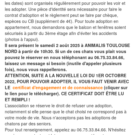
les dates) sont organisés régulièrement pour pouvoir les voir et
les adopter. Une pièce d'identité sera nécessaire pour faire le
contrat d'adoption et le règlement peut se faire par chèque,
espèces ou CB (supplément de 4€). Pour toute adoption en
appartement, nous demandons que le balcon et fenêtres soient
sécurisés à partir du 3ème étage afin d'éviter les accidents
(photos à l'appui).
Il sera présent le samedi 2 août 2025 à ANIMALIS TOULOUSE
NORD à partir de 10h30. Si un de ces chats vous plait vous
pouvez le réserver en nous téléphonant au 06.75.33.84.66,
laissez un message si besoin (inutile d'appeler plusieurs
fois), nous vous rappellerons.
ATTENTION, SUITE A LA NOUVELLE LOI DU 1ER OCTOBRE
2022, POUR POUVOIR ADOPTER, IL VOUS FAUT VENIR AVEC
LE
certificat d'engagement et de connaissance
(cliquer sur
le lien pour le télécharger). CE CERTIFICAT DOIT ÊTRE LU
ET REMPLI !
L’association se réserve le droit de refuser une adoption,
notamment si elle pense que le chat choisi ne correspond pas à
votre mode de vie. Nous n'acceptons pas les adoptions de
chatons par des seniors.
Pour tout renseignement, appelez au 06.75.33.84.66. N'hésitez