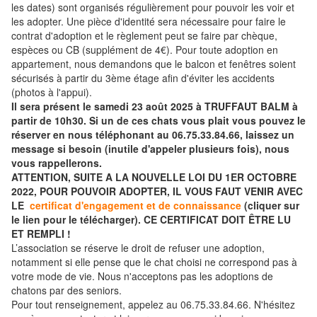
les dates) sont organisés régulièrement pour pouvoir les voir et
les adopter. Une pièce d'identité sera nécessaire pour faire le
contrat d'adoption et le règlement peut se faire par chèque,
espèces ou CB (supplément de 4€). Pour toute adoption en
appartement, nous demandons que le balcon et fenêtres soient
sécurisés à partir du 3ème étage afin d'éviter les accidents
(photos à l'appui).
Il sera présent le samedi 23 août 2025 à TRUFFAUT BALM à
partir de 10h30. Si un de ces chats vous plait vous pouvez le
réserver en nous téléphonant au 06.75.33.84.66, laissez un
message si besoin (inutile d'appeler plusieurs fois), nous
vous rappellerons.
ATTENTION, SUITE A LA NOUVELLE LOI DU 1ER OCTOBRE
2022, POUR POUVOIR ADOPTER, IL VOUS FAUT VENIR AVEC
LE
certificat d'engagement et de connaissance
(cliquer sur
le lien pour le télécharger). CE CERTIFICAT DOIT ÊTRE LU
ET REMPLI !
L’association se réserve le droit de refuser une adoption,
notamment si elle pense que le chat choisi ne correspond pas à
votre mode de vie. Nous n'acceptons pas les adoptions de
chatons par des seniors.
Pour tout renseignement, appelez au 06.75.33.84.66. N'hésitez