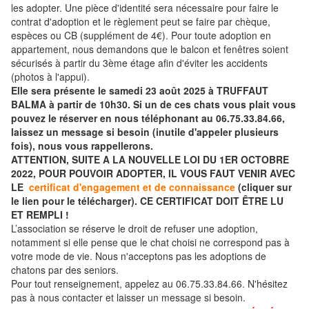
les adopter. Une pièce d'identité sera nécessaire pour faire le
contrat d'adoption et le règlement peut se faire par chèque,
espèces ou CB (supplément de 4€). Pour toute adoption en
appartement, nous demandons que le balcon et fenêtres soient
sécurisés à partir du 3ème étage afin d'éviter les accidents
(photos à l'appui).
Elle sera présente le samedi 23 août 2025 à TRUFFAUT
BALMA à partir de 10h30. Si un de ces chats vous plait vous
pouvez le réserver en nous téléphonant au 06.75.33.84.66,
laissez un message si besoin (inutile d'appeler plusieurs
fois), nous vous rappellerons.
ATTENTION, SUITE A LA NOUVELLE LOI DU 1ER OCTOBRE
2022, POUR POUVOIR ADOPTER, IL VOUS FAUT VENIR AVEC
LE
certificat d'engagement et de connaissance
(cliquer sur
le lien pour le télécharger). CE CERTIFICAT DOIT ÊTRE LU
ET REMPLI !
L’association se réserve le droit de refuser une adoption,
notamment si elle pense que le chat choisi ne correspond pas à
votre mode de vie. Nous n'acceptons pas les adoptions de
chatons par des seniors.
Pour tout renseignement, appelez au 06.75.33.84.66. N'hésitez
pas à nous contacter et laisser un message si besoin.