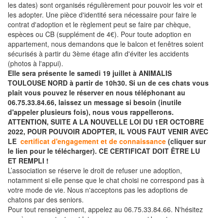
les dates) sont organisés régulièrement pour pouvoir les voir et
les adopter. Une pièce d'identité sera nécessaire pour faire le
contrat d'adoption et le règlement peut se faire par chèque,
espèces ou CB (supplément de 4€). Pour toute adoption en
appartement, nous demandons que le balcon et fenêtres soient
sécurisés à partir du 3ème étage afin d'éviter les accidents
(photos à l'appui).
Elle sera présente le samedi 19 juillet à ANIMALIS
TOULOUSE NORD à partir de 10h30. Si un de ces chats vous
plait vous pouvez le réserver en nous téléphonant au
06.75.33.84.66, laissez un message si besoin (inutile
d'appeler plusieurs fois), nous vous rappellerons.
ATTENTION, SUITE A LA NOUVELLE LOI DU 1ER OCTOBRE
2022, POUR POUVOIR ADOPTER, IL VOUS FAUT VENIR AVEC
LE
certificat d'engagement et de connaissance
(cliquer sur
le lien pour le télécharger). CE CERTIFICAT DOIT ÊTRE LU
ET REMPLI !
L’association se réserve le droit de refuser une adoption,
notamment si elle pense que le chat choisi ne correspond pas à
votre mode de vie. Nous n'acceptons pas les adoptions de
chatons par des seniors.
Pour tout renseignement, appelez au 06.75.33.84.66. N'hésitez