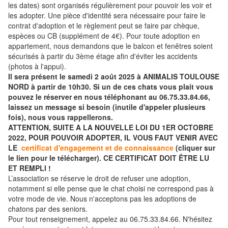
les dates) sont organisés régulièrement pour pouvoir les voir et
les adopter. Une pièce d'identité sera nécessaire pour faire le
contrat d'adoption et le règlement peut se faire par chèque,
espèces ou CB (supplément de 4€). Pour toute adoption en
appartement, nous demandons que le balcon et fenêtres soient
sécurisés à partir du 3ème étage afin d'éviter les accidents
(photos à l'appui).
Il sera présent le samedi 2 août 2025 à ANIMALIS TOULOUSE
NORD à partir de 10h30. Si un de ces chats vous plait vous
pouvez le réserver en nous téléphonant au 06.75.33.84.66,
laissez un message si besoin (inutile d'appeler plusieurs
fois), nous vous rappellerons.
ATTENTION, SUITE A LA NOUVELLE LOI DU 1ER OCTOBRE
2022, POUR POUVOIR ADOPTER, IL VOUS FAUT VENIR AVEC
LE
certificat d'engagement et de connaissance
(cliquer sur
le lien pour le télécharger). CE CERTIFICAT DOIT ÊTRE LU
ET REMPLI !
L’association se réserve le droit de refuser une adoption,
notamment si elle pense que le chat choisi ne correspond pas à
votre mode de vie. Nous n'acceptons pas les adoptions de
chatons par des seniors.
Pour tout renseignement, appelez au 06.75.33.84.66. N'hésitez