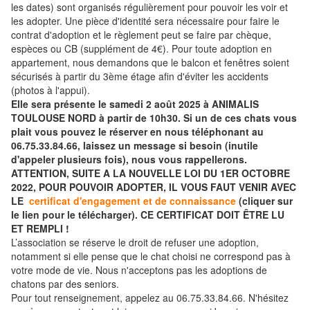
les dates) sont organisés régulièrement pour pouvoir les voir et
les adopter. Une pièce d'identité sera nécessaire pour faire le
contrat d'adoption et le règlement peut se faire par chèque,
espèces ou CB (supplément de 4€). Pour toute adoption en
appartement, nous demandons que le balcon et fenêtres soient
sécurisés à partir du 3ème étage afin d'éviter les accidents
(photos à l'appui).
Elle sera présente le samedi 2 août 2025 à ANIMALIS
TOULOUSE NORD à partir de 10h30. Si un de ces chats vous
plait vous pouvez le réserver en nous téléphonant au
06.75.33.84.66, laissez un message si besoin (inutile
d'appeler plusieurs fois), nous vous rappellerons.
ATTENTION, SUITE A LA NOUVELLE LOI DU 1ER OCTOBRE
2022, POUR POUVOIR ADOPTER, IL VOUS FAUT VENIR AVEC
LE
certificat d'engagement et de connaissance
(cliquer sur
le lien pour le télécharger). CE CERTIFICAT DOIT ÊTRE LU
ET REMPLI !
L’association se réserve le droit de refuser une adoption,
notamment si elle pense que le chat choisi ne correspond pas à
votre mode de vie. Nous n'acceptons pas les adoptions de
chatons par des seniors.
Pour tout renseignement, appelez au 06.75.33.84.66. N'hésitez