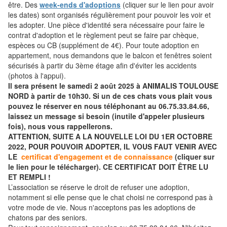
être. Des
week-ends d'adoptions
(cliquer sur le lien pour avoir
les dates) sont organisés régulièrement pour pouvoir les voir et
les adopter. Une pièce d'identité sera nécessaire pour faire le
contrat d'adoption et le règlement peut se faire par chèque,
espèces ou CB (supplément de 4€). Pour toute adoption en
appartement, nous demandons que le balcon et fenêtres soient
sécurisés à partir du 3ème étage afin d'éviter les accidents
(photos à l'appui).
Il sera présent le samedi 2 août 2025 à ANIMALIS TOULOUSE
NORD à partir de 10h30. Si un de ces chats vous plait vous
pouvez le réserver en nous téléphonant au 06.75.33.84.66,
laissez un message si besoin (inutile d'appeler plusieurs
fois), nous vous rappellerons.
ATTENTION, SUITE A LA NOUVELLE LOI DU 1ER OCTOBRE
2022, POUR POUVOIR ADOPTER, IL VOUS FAUT VENIR AVEC
LE
certificat d'engagement et de connaissance
(cliquer sur
le lien pour le télécharger). CE CERTIFICAT DOIT ÊTRE LU
ET REMPLI !
L’association se réserve le droit de refuser une adoption,
notamment si elle pense que le chat choisi ne correspond pas à
votre mode de vie. Nous n'acceptons pas les adoptions de
chatons par des seniors.