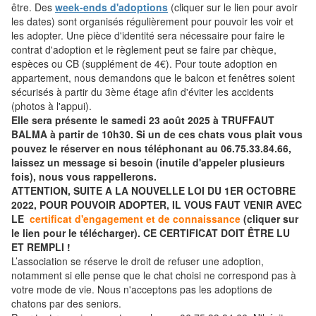
être. Des
week-ends d'adoptions
(cliquer sur le lien pour avoir
les dates) sont organisés régulièrement pour pouvoir les voir et
les adopter. Une pièce d'identité sera nécessaire pour faire le
contrat d'adoption et le règlement peut se faire par chèque,
espèces ou CB (supplément de 4€). Pour toute adoption en
appartement, nous demandons que le balcon et fenêtres soient
sécurisés à partir du 3ème étage afin d'éviter les accidents
(photos à l'appui).
Elle sera présente le samedi 23 août 2025 à TRUFFAUT
BALMA à partir de 10h30. Si un de ces chats vous plait vous
pouvez le réserver en nous téléphonant au 06.75.33.84.66,
laissez un message si besoin (inutile d'appeler plusieurs
fois), nous vous rappellerons.
ATTENTION, SUITE A LA NOUVELLE LOI DU 1ER OCTOBRE
2022, POUR POUVOIR ADOPTER, IL VOUS FAUT VENIR AVEC
LE
certificat d'engagement et de connaissance
(cliquer sur
le lien pour le télécharger). CE CERTIFICAT DOIT ÊTRE LU
ET REMPLI !
L’association se réserve le droit de refuser une adoption,
notamment si elle pense que le chat choisi ne correspond pas à
votre mode de vie. Nous n'acceptons pas les adoptions de
chatons par des seniors.