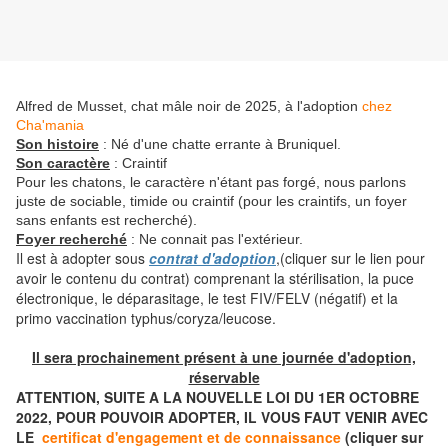
Alfred de Musset, chat mâle noir de 2025, à l'adoption
chez
Cha'mania
Son histoire
: Né d'une chatte errante à Bruniquel.
Son caractère
: Craintif
Pour les chatons, le caractère n'étant pas forgé, nous parlons
juste de sociable, timide ou craintif (pour les craintifs, un foyer
sans enfants est recherché).
Foyer recherché
: Ne connait pas l'extérieur.
Il est à adopter sous
contrat d'adoption
,(cliquer sur le lien pour
avoir le contenu du contrat) comprenant la stérilisation, la puce
électronique, le déparasitage, le test FIV/FELV (négatif) et la
primo vaccination typhus/coryza/leucose.
Il sera prochainement présent à une journée d'adoption,
réservable
ATTENTION, SUITE A LA NOUVELLE LOI DU 1ER OCTOBRE
2022, POUR POUVOIR ADOPTER, IL VOUS FAUT VENIR AVEC
LE
certificat d'engagement et de connaissance
(cliquer sur