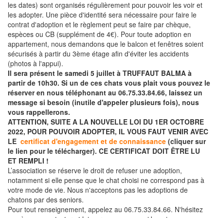
les dates) sont organisés régulièrement pour pouvoir les voir et
les adopter. Une pièce d'identité sera nécessaire pour faire le
contrat d'adoption et le règlement peut se faire par chèque,
espèces ou CB (supplément de 4€). Pour toute adoption en
appartement, nous demandons que le balcon et fenêtres soient
sécurisés à partir du 3ème étage afin d'éviter les accidents
(photos à l'appui).
Il sera présent le samedi 5 juillet à TRUFFAUT BALMA à
partir de 10h30. Si un de ces chats vous plait vous pouvez le
réserver en nous téléphonant au 06.75.33.84.66, laissez un
message si besoin (inutile d'appeler plusieurs fois), nous
vous rappellerons.
ATTENTION, SUITE A LA NOUVELLE LOI DU 1ER OCTOBRE
2022, POUR POUVOIR ADOPTER, IL VOUS FAUT VENIR AVEC
LE
certificat d'engagement et de connaissance
(cliquer sur
le lien pour le télécharger). CE CERTIFICAT DOIT ÊTRE LU
ET REMPLI !
L’association se réserve le droit de refuser une adoption,
notamment si elle pense que le chat choisi ne correspond pas à
votre mode de vie. Nous n'acceptons pas les adoptions de
chatons par des seniors.
Pour tout renseignement, appelez au 06.75.33.84.66. N'hésitez