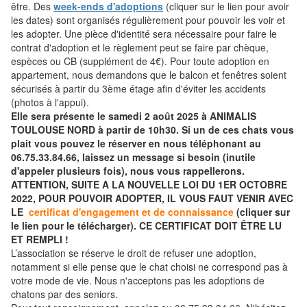
être. Des
week-ends d'adoptions
(cliquer sur le lien pour avoir
les dates) sont organisés régulièrement pour pouvoir les voir et
les adopter. Une pièce d'identité sera nécessaire pour faire le
contrat d'adoption et le règlement peut se faire par chèque,
espèces ou CB (supplément de 4€). Pour toute adoption en
appartement, nous demandons que le balcon et fenêtres soient
sécurisés à partir du 3ème étage afin d'éviter les accidents
(photos à l'appui).
Elle sera présente le samedi 2 août 2025 à ANIMALIS
TOULOUSE NORD à partir de 10h30. Si un de ces chats vous
plait vous pouvez le réserver en nous téléphonant au
06.75.33.84.66, laissez un message si besoin (inutile
d'appeler plusieurs fois), nous vous rappellerons.
ATTENTION, SUITE A LA NOUVELLE LOI DU 1ER OCTOBRE
2022, POUR POUVOIR ADOPTER, IL VOUS FAUT VENIR AVEC
LE
certificat d'engagement et de connaissance
(cliquer sur
le lien pour le télécharger). CE CERTIFICAT DOIT ÊTRE LU
ET REMPLI !
L’association se réserve le droit de refuser une adoption,
notamment si elle pense que le chat choisi ne correspond pas à
votre mode de vie. Nous n'acceptons pas les adoptions de
chatons par des seniors.