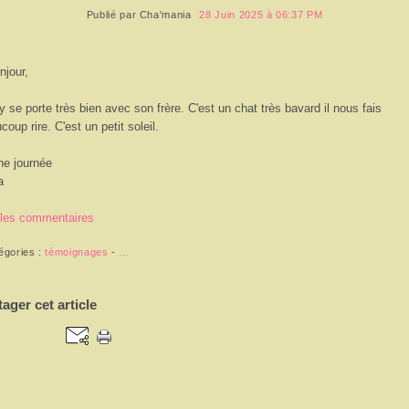
Publié par
Cha'mania
28 Juin 2025 à 06:37 PM
njour,
y se porte très bien avec son frère. C'est un chat très bavard il nous fais
coup rire. C'est un petit soleil.
ne journée
a
 les commentaires
égories :
témoignages
-
…
tager cet article