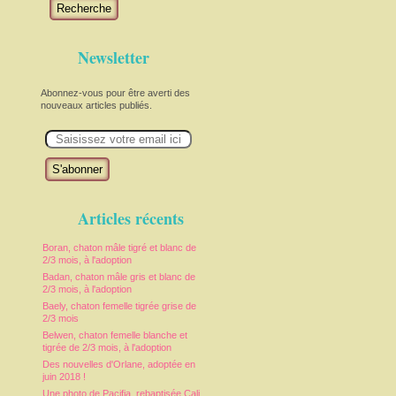
Recherche
Newsletter
Abonnez-vous pour être averti des
nouveaux articles publiés.
E
m
a
i
l
Articles récents
Boran, chaton mâle tigré et blanc de
2/3 mois, à l'adoption
Badan, chaton mâle gris et blanc de
2/3 mois, à l'adoption
Baely, chaton femelle tigrée grise de
2/3 mois
Belwen, chaton femelle blanche et
tigrée de 2/3 mois, à l'adoption
Des nouvelles d'Orlane, adoptée en
juin 2018 !
Une photo de Pacifia, rebaptisée Cali,