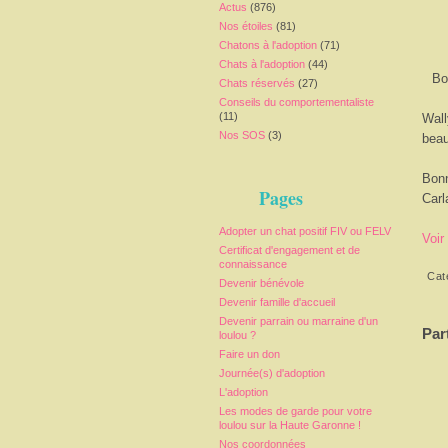
Actus
(876)
Nos étoiles
(81)
Chatons à l'adoption
(71)
Chats à l'adoption
(44)
Bo
Chats réservés
(27)
Conseils du comportementaliste
(11)
Wall
Nos SOS
(3)
beau
Bon
Pages
Carl
Adopter un chat positif FIV ou FELV
Voir
Certificat d'engagement et de
connaissance
Cat
Devenir bénévole
Devenir famille d'accueil
Devenir parrain ou marraine d'un
Par
loulou ?
Faire un don
Journée(s) d'adoption
L'adoption
Les modes de garde pour votre
loulou sur la Haute Garonne !
Nos coordonnées