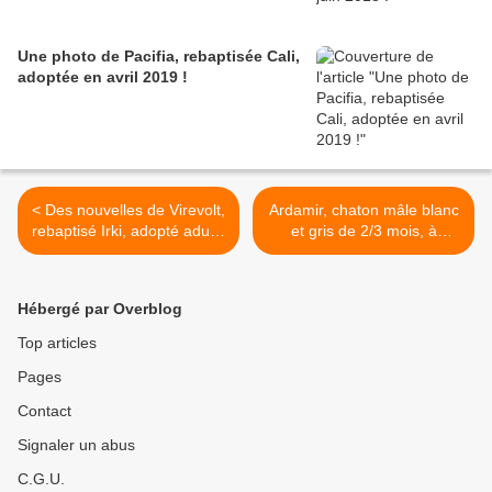
Une photo de Pacifia, rebaptisée Cali,
adoptée en avril 2019 !
< Des nouvelles de Virevolt,
Ardamir, chaton mâle blanc
rebaptisé Irki, adopté adulte
et gris de 2/3 mois, à
en octobre 2024 !
l'adoption -> adopté >
Hébergé par Overblog
Top articles
Pages
Contact
Signaler un abus
C.G.U.