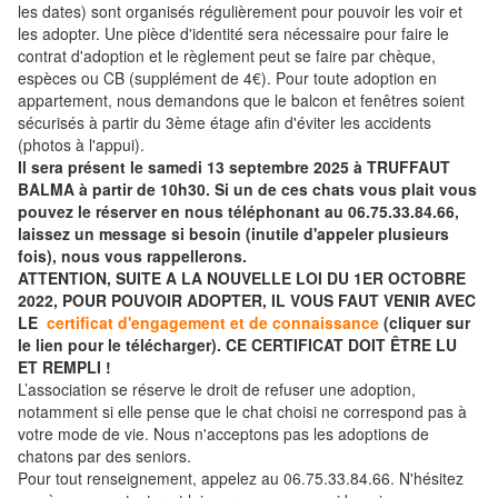
les dates) sont organisés régulièrement pour pouvoir les voir et
les adopter. Une pièce d'identité sera nécessaire pour faire le
contrat d'adoption et le règlement peut se faire par chèque,
espèces ou CB (supplément de 4€). Pour toute adoption en
appartement, nous demandons que le balcon et fenêtres soient
sécurisés à partir du 3ème étage afin d'éviter les accidents
(photos à l'appui).
Il sera présent le samedi 13 septembre 2025 à TRUFFAUT
BALMA à partir de 10h30. Si un de ces chats vous plait vous
pouvez le réserver en nous téléphonant au 06.75.33.84.66,
laissez un message si besoin (inutile d'appeler plusieurs
fois), nous vous rappellerons.
ATTENTION, SUITE A LA NOUVELLE LOI DU 1ER OCTOBRE
2022, POUR POUVOIR ADOPTER, IL VOUS FAUT VENIR AVEC
LE
certificat d'engagement et de connaissance
(cliquer sur
le lien pour le télécharger). CE CERTIFICAT DOIT ÊTRE LU
ET REMPLI !
L’association se réserve le droit de refuser une adoption,
notamment si elle pense que le chat choisi ne correspond pas à
votre mode de vie. Nous n'acceptons pas les adoptions de
chatons par des seniors.
Pour tout renseignement, appelez au 06.75.33.84.66. N'hésitez