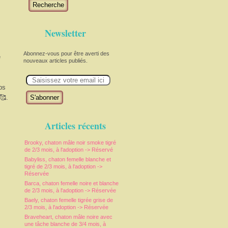
Recherche
Newsletter
Abonnez-vous pour être averti des
e
nouveaux articles publiés.
E
m
ps
a
i
.
l
Articles récents
Brooky, chaton mâle noir smoke tigré
de 2/3 mois, à l'adoption -> Réservé
Babyliss, chaton femelle blanche et
tigré de 2/3 mois, à l'adoption ->
Réservée
Barca, chaton femelle noire et blanche
de 2/3 mois, à l'adoption -> Réservée
Baely, chaton femelle tigrée grise de
2/3 mois, à l'adoption -> Réservée
Braveheart, chaton mâle noire avec
une tâche blanche de 3/4 mois, à