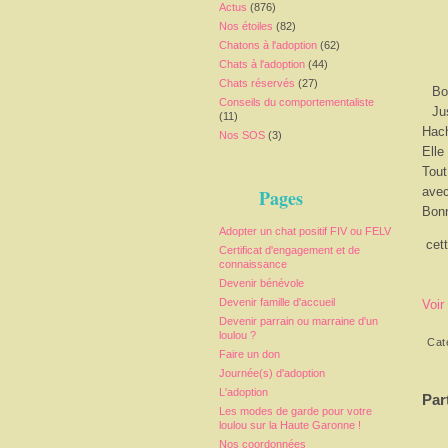
Actus
(876)
Nos étoiles
(82)
Chatons à l'adoption
(62)
Chats à l'adoption
(44)
Chats réservés
(27)
Bo
Conseils du comportementaliste
Ju
(11)
Hach
Nos SOS
(3)
Elle
Tout
avec
Pages
Bonn
Adopter un chat positif FIV ou FELV
cett
Certificat d'engagement et de
connaissance
Devenir bénévole
Devenir famille d'accueil
Voir
Devenir parrain ou marraine d'un
loulou ?
Cat
Faire un don
Journée(s) d'adoption
L'adoption
Par
Les modes de garde pour votre
loulou sur la Haute Garonne !
Nos coordonnées