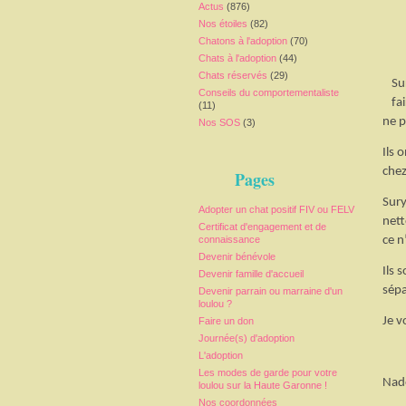
Actus
(876)
Nos étoiles
(82)
Chatons à l'adoption
(70)
Chats à l'adoption
(44)
Chats réservés
(29)
Su
Conseils du comportementaliste
fa
(11)
ne p
Nos SOS
(3)
Ils 
chez
Pages
Sury
Adopter un chat positif FIV ou FELV
nett
Certificat d'engagement et de
connaissance
ce n
Devenir bénévole
Ils 
Devenir famille d'accueil
sépa
Devenir parrain ou marraine d'un
loulou ?
Je v
Faire un don
Journée(s) d'adoption
L'adoption
Les modes de garde pour votre
Nad
loulou sur la Haute Garonne !
Nos coordonnées