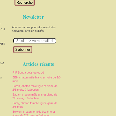
Recherche
Newsletter
e
Abonnez-vous pour être averti des
on à
nouveaux articles publiés.
E
m
iers
a
i
l
Articles récents
ave
RIP Bouba petit toutou :-(
es
BB8, chaton mâle blanc et noire de 2/3
mois
Boran, chaton mâle tigré et blanc de
2/3 mois, à l'adoption
Badan, chaton mâle gris et blanc de
2/3 mois, à l'adoption
Baely, chaton femelle tigrée grise de
2/3 mois
Belwen, chaton femelle blanche et
tigrée de 2/3 mois, à l'adoption