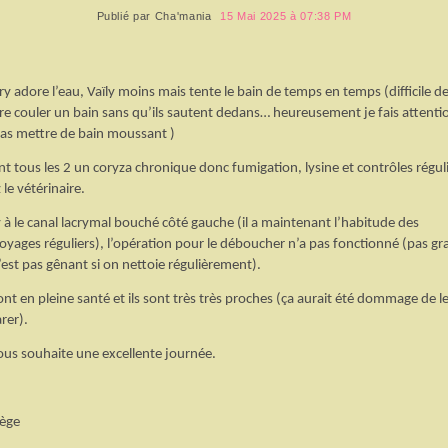
Publié par
Cha'mania
15 Mai 2025 à 07:38 PM
ry adore l’eau, Vaïly moins mais tente le bain de temps en temps (difficile d
ire couler un bain sans qu’ils sautent dedans… heureusement je fais attenti
as mettre de bain moussant )
ont tous les 2 un coryza chronique donc fumigation, lysine et contrôles régul
 le vétérinaire.
 à le canal lacrymal bouché côté gauche (il a maintenant l’habitude des
oyages réguliers), l’opération pour le déboucher n’a pas fonctionné (pas gr
’est pas gênant si on nettoie régulièrement).
sont en pleine santé et ils sont très très proches (ça aurait été dommage de l
rer).
ous souhaite une excellente journée.
ège