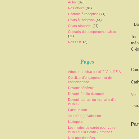
Actus
(876)
Nos étoiles
(81)
Chatons à l'adoption
(71)
Chats à l'adoption
(44)
Bo
Chats réservés
(27)
Conseils du comportementaliste
(11)
Tace
Nos SOS
(3)
mène
Ci-j
Pages
Cord
Adopter un chat positif FIV ou FELV
Certificat d'engagement et de
Cath
connaissance
Devenir bénévole
Devenir famille d'accueil
Voir
Devenir parrain ou marraine d'un
loulou ?
Cat
Faire un don
Journée(s) d'adoption
L'adoption
Par
Les modes de garde pour votre
loulou sur la Haute Garonne !
Nos coordonnées