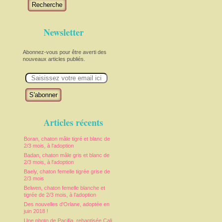
Recherche
Newsletter
Abonnez-vous pour être averti des
nouveaux articles publiés.
E
m
a
i
l
Articles récents
Boran, chaton mâle tigré et blanc de
2/3 mois, à l'adoption
Badan, chaton mâle gris et blanc de
2/3 mois, à l'adoption
Baely, chaton femelle tigrée grise de
2/3 mois
Belwen, chaton femelle blanche et
tigrée de 2/3 mois, à l'adoption
Des nouvelles d'Orlane, adoptée en
juin 2018 !
Une photo de Pacifia, rebaptisée Cali,