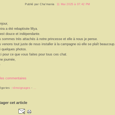
Publié par
Cha'mania
11 Mai 2025 à 07:42 PM
njour,
ira a été rebaptisée Mya.
 est douce et indépendante.
 sommes très attachés à notre princesse et elle à nous je pense.
 venons tout juste de nous installer à la campagne où elle se plaît beaucoup
i quelques photos.
i pour ce que vous faites pour tous ces chat.
e journée,
e
 les commentaires
égories :
témoignages
-
…
tager cet article