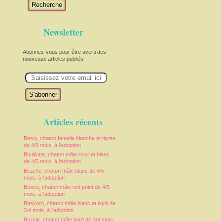
Recherche
Newsletter
Abonnez-vous pour être averti des
nouveaux articles publiés.
E
m
.
a
i
l
Articles récents
Besty, chaton femelle blanche et tigrée
de 4/5 mois, à l'adoption
Bouillotte, chaton mâle roux et blanc
de 4/5 mois, à l'adoption
Bitache, chaton mâle blanc de 4/5
mois, à l'adoption
Bosco, chaton mâle red point de 4/5
mois, à l'adoption
Baskoro, chaton mâle blanc et tigré de
3/4 mois, à l'adoption
Bizouk, chaton mâle tigré de 3/4 mois,