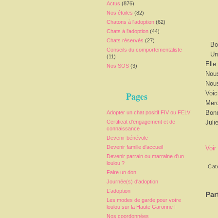
Actus
(876)
Nos étoiles
(82)
Chatons à l'adoption
(62)
Chats à l'adoption
(44)
Chats réservés
(27)
Bo
Conseils du comportementaliste
Um
(11)
Elle
Nos SOS
(3)
Nous
Nous
Voic
Pages
Merc
Bonn
Adopter un chat positif FIV ou FELV
Certificat d'engagement et de
Juli
connaissance
Devenir bénévole
Devenir famille d'accueil
Voir
Devenir parrain ou marraine d'un
loulou ?
Cat
Faire un don
Journée(s) d'adoption
L'adoption
Par
Les modes de garde pour votre
loulou sur la Haute Garonne !
Nos coordonnées