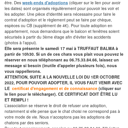
être. Des
week-ends d'adoptions
(cliquer sur le lien pour avoir
les dates) sont organisés régulièrement pour pouvoir les voir et
les adopter. Une pièce d'identité sera nécessaire pour faire le
contrat d'adoption et le règlement peut se faire par chèque,
espèces ou CB (supplément de 4€). Pour toute adoption en
appartement, nous demandons que le balcon et fenêtres soient
sécurisés à partir du 3ème étage afin d'éviter les accidents
(photos à l'appui).
Elle sera présente le samedi 17 mai à TRUFFAUT BALMA à
partir de 10h30. Si un de ces chats vous plait vous pouvez le
réserver en nous téléphonant au 06.75.33.84.66, laissez un
message si besoin (inutile d'appeler plusieurs fois), nous
vous rappellerons.
ATTENTION, SUITE A LA NOUVELLE LOI DU 1ER OCTOBRE
2022, POUR POUVOIR ADOPTER, IL VOUS FAUT VENIR AVEC
LE
certificat d'engagement et de connaissance
(cliquer sur
le lien pour le télécharger). CE CERTIFICAT DOIT ÊTRE LU
ET REMPLI !
L’association se réserve le droit de refuser une adoption,
notamment si elle pense que le chat choisi ne correspond pas à
votre mode de vie. Nous n'acceptons pas les adoptions de
chatons par des seniors.