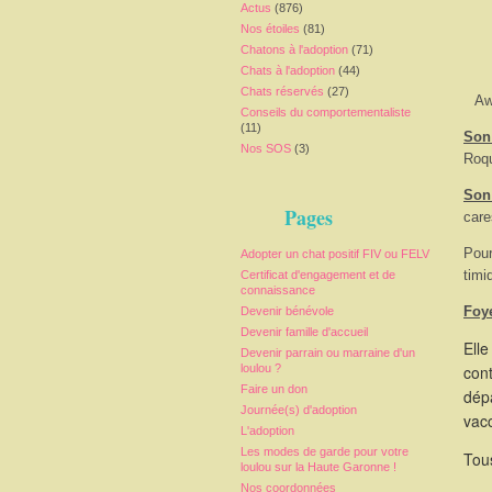
Actus
(876)
Nos étoiles
(81)
Chatons à l'adoption
(71)
Chats à l'adoption
(44)
Chats réservés
(27)
Aw
Conseils du comportementaliste
(11)
Son 
Nos SOS
(3)
Roq
Son
Pages
care
Pour
Adopter un chat positif FIV ou FELV
timi
Certificat d'engagement et de
connaissance
Foy
Devenir bénévole
Devenir famille d'accueil
Elle
Devenir parrain ou marraine d'un
loulou ?
cont
Faire un don
dépa
Journée(s) d'adoption
vacc
L'adoption
Les modes de garde pour votre
Tous
loulou sur la Haute Garonne !
Nos coordonnées