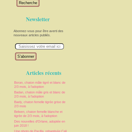
Recherche
Newsletter
Abonnez-vous pour être averti des
nouveaux articles publiés.
E
m
a
i
l
Articles récents
Boran, chaton mâle tigré et blanc de
2/3 mois, à l'adoption
e
Badan, chaton mâle gris et blanc de
2/3 mois, à l'adoption
Baely, chaton femelle tigrée grise de
2/3 mois
Belwen, chaton femelle blanche et
tigrée de 2/3 mois, à l'adoption
Des nouvelles d'Orlane, adoptée en
juin 2018 !
Une photo de Pacifia, rebaptisée Cali,