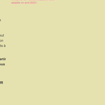
adoptée en avril 2019 !
s
eut
ion
és à
rtir
nous
UR