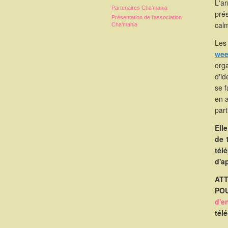
L'a
Partenaires Cha'mania
pré
Présentation de l'association
calm
Cha'mania
Les 
wee
orga
d'id
se 
en 
part
Ell
de 
tél
d'a
ATT
POU
d'e
tél