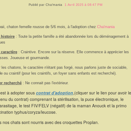
Publié par
Cha'mania
1 Avril 2025 à 08:47 PM
aii, chaton femelle rousse de 5/6 mois, à l'adoption chez
Cha'mania
histoire
: Toute la petite famille a été abandonnée lors du déménagement à
ues
 caractère
: Craintive. Encore sur la réserve. Elle commence à apprécier les
sses. Joueuse et gourmande.
 les chatons, le caractère n'étant pas forgé, nous parlons juste de sociable,
de ou craintif (pour les craintifs, un foyer sans enfants est recherché).
er recherché
: Ne connait pas l'extérieur.
 est à adopter sous
contrat d'adoption
,(cliquer sur le lien pour avoir l
enu du contrat) comprenant la stérilisation, la puce électronique, le
rasitage, le test FIV/FELV (négatif) de la maman Anouck et la primo
ination typhus/coryza/leucose.
 nos chats sont nourris avec des croquettes Proplan.