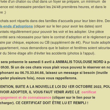
rrivée d'un chaton ou chat dans un foyer se prépare, un minimum de
sence est nécessaire pendant les 24/48 premières heures, et dans le
e ;)
chats sont répartis dans des familles d'accueils pour leur bien être. De
k-ends d'adoptions
(cliquer sur le lien pour avoir les dates) sont
nisés régulièrement pour pouvoir les voir et les adopter. Une pièce
entité sera nécessaire pour faire le contrat d'adoption et le règlement p
faire par chèque, espèces ou CB (supplément de 4€). Pour toute adopt
appartement, nous demandons que le balcon et fenêtres soient sécuris
ir du 3ème étage afin d'éviter les accidents (photos à l'appui).
e sera présente le samedi 5 avril à ANIMALIS TOULOUSE NORD à pa
10h30. Si un de ces chats vous plait vous pouvez le réserver en 
éphonant au 06.75.33.84.66, laissez un message si besoin (inutile
ppeler plusieurs fois), nous vous rappellerons.
ENTION, SUITE A LA NOUVELLE LOI DU 1ER OCTOBRE 2022, PO
VOIR ADOPTER, IL VOUS FAUT VENIR AVEC LE
certificat
ngagement et de connaissance
(cliquer sur le lien pour le
écharger). CE CERTIFICAT DOIT ÊTRE LU ET REMPLI !