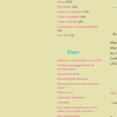
Actus
(876)
Nos étoiles
(82)
Chatons à l'adoption
(70)
Chats à l'adoption
(44)
Chats réservés
(29)
Conseils du comportementaliste
(11)
Bo
Nos SOS
(3)
Merc
Mes 
Pages
Ils 
Cord
Adopter un chat positif FIV ou FELV
LA
Certificat d'engagement et de
connaissance
Devenir bénévole
Devenir famille d'accueil
Devenir parrain ou marraine d'un
loulou ?
Faire un don
Voir
Journée(s) d'adoption
L'adoption
Cat
Les modes de garde pour votre
loulou sur la Haute Garonne !
Nos coordonnées