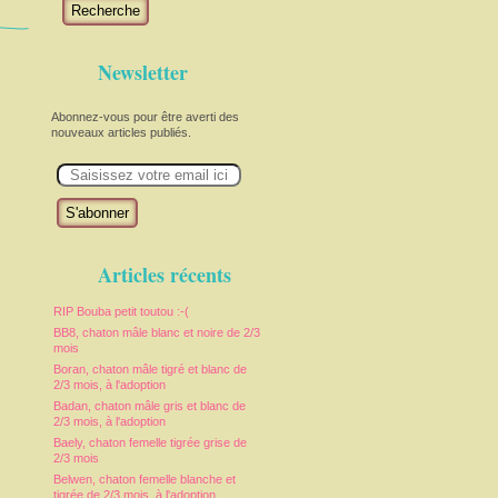
Recherche
Newsletter
Abonnez-vous pour être averti des
nouveaux articles publiés.
E
m
a
i
l
Articles récents
RIP Bouba petit toutou :-(
BB8, chaton mâle blanc et noire de 2/3
mois
Boran, chaton mâle tigré et blanc de
2/3 mois, à l'adoption
Badan, chaton mâle gris et blanc de
2/3 mois, à l'adoption
Baely, chaton femelle tigrée grise de
2/3 mois
Belwen, chaton femelle blanche et
tigrée de 2/3 mois, à l'adoption