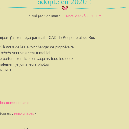
adopté en 2020 !
Publié par
Cha'mania
1 Mars 2025 à 09:42 PM
njour, j'ai bien reçu par mail I-CAD de Poupette et de Roc.
i à vous de les avoir changer de propriétaire.
bébés sont vraiment à moi lol.
se portent bien ils sont coquins tous les deux.
ialement je joins leurs photos
URENCE
 les commentaires
égories :
témoignages
-
…