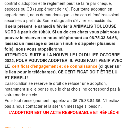
contrat d'adoption et le règlement peut se faire par chèque,
espèces ou CB (supplément de 4€). Pour toute adoption en
appartement, nous demandons que le balcon et fenêtres soient
sécurisés à partir du 3ème étage afin d'éviter les accidents.
Il sera présent le samedi 8 février à ANIMALIS TOULOUSE
NORD à partir de 10h30. Si un de ces chats vous plait vous
pouvez le réserver en nous téléphonant au 06.75.33.84.66,
laissez un message si besoin (inutile d'appeler plusieurs
fois), nous vous rappellerons.
ATTENTION, SUITE A LA NOUVELLE LOI DU 1ER OCTOBRE
2022, POUR POUVOIR ADOPTER, IL VOUS FAUT VENIR AVEC
LE
certificat d'engagement et de connaissance
(cliquer sur
le lien pour le télécharger). CE CERTIFICAT DOIT ÊTRE LU
ET REMPLI !
L’association se réserve le droit de refuser une adoption,
notamment si elle pense que le chat choisi ne correspond pas à
votre mode de vie.
Pour tout renseignement, appelez au 06.75.33.84.66. N'hésitez
pas à nous contacter et laisser un message si besoin.
L'ADOPTION EST UN ACTE RESPONSABLE ET RÉFLÉCHI