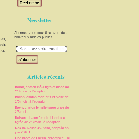
Recherche
Newsletter
Abonnez-vous pour être averti des
nouveaux articles publiés.
ien,
notre
E
m
vie
a
i
l
Articles récents
Boran, chaton mâle tigré et blanc de
2/3 mois, à l'adoption
Badan, chaton mâle gris et blanc de
2/3 mois, à l'adoption
Baely, chaton femelle tigrée grise de
2/3 mois
Belwen, chaton femelle blanche et
tigrée de 2/3 mois, à l'adoption
Des nouvelles d'Orlane, adoptée en
juin 2018 !
Une photo de Pacifia, rebaptisée Cali,