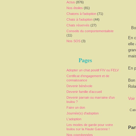
Actus
(876)
Nos étoiles
(81)
Chatons à l'adoption
(71)
Chats à l'adoption
(44)
Chats réservés
(27)
Bo
Conseils du comportementaliste
(11)
En c
Nos SOS
(3)
elle
gran
mais
Pages
En p
Adopter un chat positif FIV ou FELV
Certificat d'engagement et de
Bon 
connaissance
Devenir bénévole
Rola
Devenir famille d'accueil
Devenir parrain ou marraine d'un
Voir
loulou ?
Faire un don
Cat
Journée(s) d'adoption
L'adoption
Les modes de garde pour votre
Par
loulou sur la Haute Garonne !
Nos coordonnées