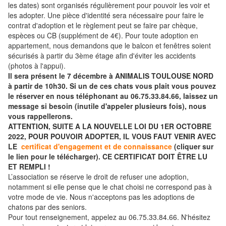
les dates) sont organisés régulièrement pour pouvoir les voir et
les adopter. Une pièce d'identité sera nécessaire pour faire le
contrat d'adoption et le règlement peut se faire par chèque,
espèces ou CB (supplément de 4€). Pour toute adoption en
appartement, nous demandons que le balcon et fenêtres soient
sécurisés à partir du 3ème étage afin d'éviter les accidents
(photos à l'appui).
Il sera présent le 7 décembre à ANIMALIS TOULOUSE NORD
à partir de 10h30. Si un de ces chats vous plait vous pouvez
le réserver en nous téléphonant au 06.75.33.84.66, laissez un
message si besoin (inutile d'appeler plusieurs fois), nous
vous rappellerons.
ATTENTION, SUITE A LA NOUVELLE LOI DU 1ER OCTOBRE
2022, POUR POUVOIR ADOPTER, IL VOUS FAUT VENIR AVEC
LE
certificat d'engagement et de connaissance
(cliquer sur
le lien pour le télécharger). CE CERTIFICAT DOIT ÊTRE LU
ET REMPLI !
L’association se réserve le droit de refuser une adoption,
notamment si elle pense que le chat choisi ne correspond pas à
votre mode de vie. Nous n'acceptons pas les adoptions de
chatons par des seniors.
Pour tout renseignement, appelez au 06.75.33.84.66. N'hésitez