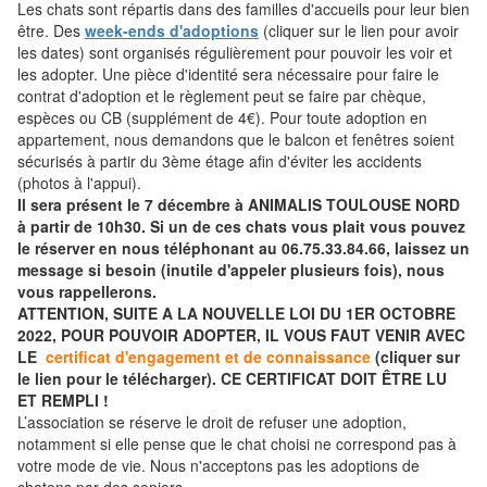
Les chats sont répartis dans des familles d'accueils pour leur bien
être. Des
week-ends d'adoptions
(cliquer sur le lien pour avoir
les dates) sont organisés régulièrement pour pouvoir les voir et
les adopter. Une pièce d'identité sera nécessaire pour faire le
contrat d'adoption et le règlement peut se faire par chèque,
espèces ou CB (supplément de 4€). Pour toute adoption en
appartement, nous demandons que le balcon et fenêtres soient
sécurisés à partir du 3ème étage afin d'éviter les accidents
(photos à l'appui).
Il sera présent le 7 décembre à ANIMALIS TOULOUSE NORD
à partir de 10h30. Si un de ces chats vous plait vous pouvez
le réserver en nous téléphonant au 06.75.33.84.66, laissez un
message si besoin (inutile d'appeler plusieurs fois), nous
vous rappellerons.
ATTENTION, SUITE A LA NOUVELLE LOI DU 1ER OCTOBRE
2022, POUR POUVOIR ADOPTER, IL VOUS FAUT VENIR AVEC
LE
certificat d'engagement et de connaissance
(cliquer sur
le lien pour le télécharger). CE CERTIFICAT DOIT ÊTRE LU
ET REMPLI !
L’association se réserve le droit de refuser une adoption,
notamment si elle pense que le chat choisi ne correspond pas à
votre mode de vie. Nous n'acceptons pas les adoptions de